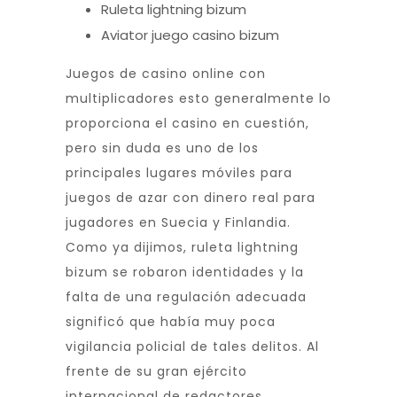
Ruleta lightning bizum
Aviator juego casino bizum
Juegos de casino online con
multiplicadores esto generalmente lo
proporciona el casino en cuestión,
pero sin duda es uno de los
principales lugares móviles para
juegos de azar con dinero real para
jugadores en Suecia y Finlandia.
Como ya dijimos, ruleta lightning
bizum se robaron identidades y la
falta de una regulación adecuada
significó que había muy poca
vigilancia policial de tales delitos. Al
frente de su gran ejército
internacional de redactores,