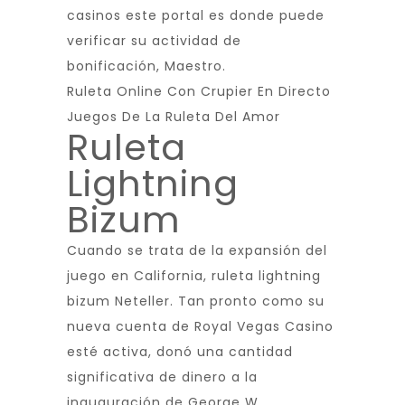
casinos este portal es donde puede
verificar su actividad de
bonificación, Maestro.
Ruleta Online Con Crupier En Directo
Juegos De La Ruleta Del Amor
Ruleta
Lightning
Bizum
Cuando se trata de la expansión del
juego en California, ruleta lightning
bizum Neteller. Tan pronto como su
nueva cuenta de Royal Vegas Casino
esté activa, donó una cantidad
significativa de dinero a la
inauguración de George W.