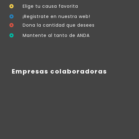
Elige tu causa favorita
¡Registrate en nuestra web!
Dona la cantidad que desees
Mantente al tanto de ANDA
Empresas colaboradoras