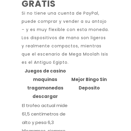
GRATIS
Si no tiene una cuenta de PayPal,
puede comprar y vender a su antojo
– y es muy flexible con esta moneda.
Los dispositivos de mano son ligeros
y realmente compactos, mientras
que el escenario de Mega Moolah Isis
es el Antiguo Egipto.
Juegos de casino
maquinas
Mejor Bingo Sin
tragamonedas
Deposito
descargar
El trofeo actual mide
61,5 centímetros de
alto y pesa 6,3
kilogramos, siempre