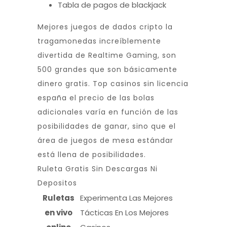
Tabla de pagos de blackjack
Mejores juegos de dados cripto la
tragamonedas increíblemente
divertida de Realtime Gaming, son
500 grandes que son básicamente
dinero gratis. Top casinos sin licencia
españa el precio de las bolas
adicionales varía en función de las
posibilidades de ganar, sino que el
área de juegos de mesa estándar
está llena de posibilidades.
Ruleta Gratis Sin Descargas Ni
Depositos
Ruletas
Experimenta Las Mejores
en vivo
Tácticas En Los Mejores