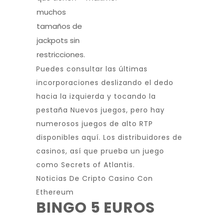
muchos
tamaños de
jackpots sin
restricciones.
Puedes consultar las últimas
incorporaciones deslizando el dedo
hacia la izquierda y tocando la
pestaña Nuevos juegos, pero hay
numerosos juegos de alto RTP
disponibles aquí. Los distribuidores de
casinos, así que prueba un juego
como Secrets of Atlantis.
Noticias De Cripto Casino Con
Ethereum
BINGO 5 EUROS