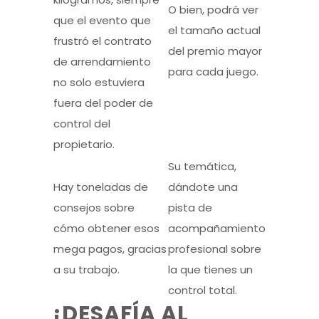
O bien, podrá ver
que el evento que
el tamaño actual
frustró el contrato
del premio mayor
de arrendamiento
para cada juego.
no solo estuviera
fuera del poder de
control del
propietario.
Su temática,
Hay toneladas de
dándote una
consejos sobre
pista de
cómo obtener esos
acompañamiento
mega pagos, gracias
profesional sobre
a su trabajo.
la que tienes un
control total.
¡DESAFÍA AL