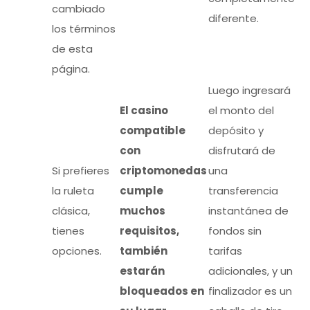
cambiado
diferente.
los términos
de esta
página.
Luego ingresará
El casino
el monto del
compatible
depósito y
con
disfrutará de
Si prefieres
criptomonedas
una
la ruleta
cumple
transferencia
clásica,
muchos
instantánea de
tienes
requisitos,
fondos sin
opciones.
también
tarifas
estarán
adicionales, y un
bloqueados en
finalizador es un