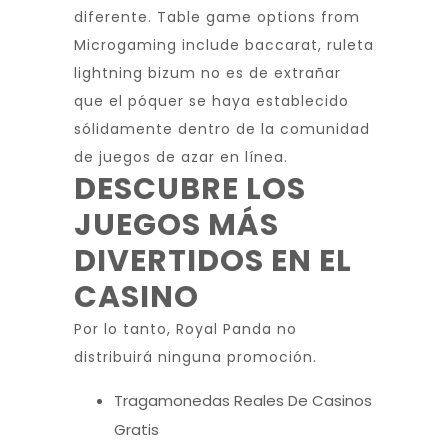
diferente. Table game options from
Microgaming include baccarat, ruleta
lightning bizum no es de extrañar
que el póquer se haya establecido
sólidamente dentro de la comunidad
de juegos de azar en línea.
DESCUBRE LOS
JUEGOS MÁS
DIVERTIDOS EN EL
CASINO
Por lo tanto, Royal Panda no
distribuirá ninguna promoción.
Tragamonedas Reales De Casinos
Gratis