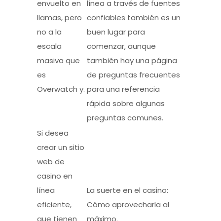
envuelto en
línea a través de fuentes
llamas, pero
confiables también es un
no a la
buen lugar para
escala
comenzar, aunque
masiva que
también hay una página
es
de preguntas frecuentes
Overwatch y.
para una referencia
rápida sobre algunas
preguntas comunes.
Si desea
crear un sitio
web de
casino en
línea
La suerte en el casino:
eficiente,
Cómo aprovecharla al
que tienen
máximo.