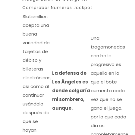
Comprobar Numeros Jackpot
Slotsmillion
acepta una
buena
Una
variedad de
tragamonedas
tarjetas de
con bote
débito y
progresivo es
billeteras
La defensa de
aquella en la
electrónicas,
Los Ángeles es
que el bote
así como al
donde colgaría
aumenta cada
continuar
mi sombrero,
vez que no se
usándolo
aunque.
gana el juego,
después de
por lo que cada
que se
día es
hayan
completamente