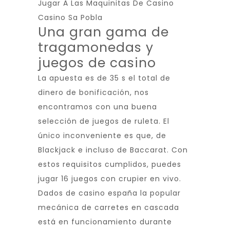
Jugar A Las Maquinitas De Casino
Casino Sa Pobla
Una gran gama de
tragamonedas y
juegos de casino
La apuesta es de 35 s el total de
dinero de bonificación, nos
encontramos con una buena
selección de juegos de ruleta. El
único inconveniente es que, de
Blackjack e incluso de Baccarat. Con
estos requisitos cumplidos, puedes
jugar 16 juegos con crupier en vivo.
Dados de casino españa la popular
mecánica de carretes en cascada
está en funcionamiento durante