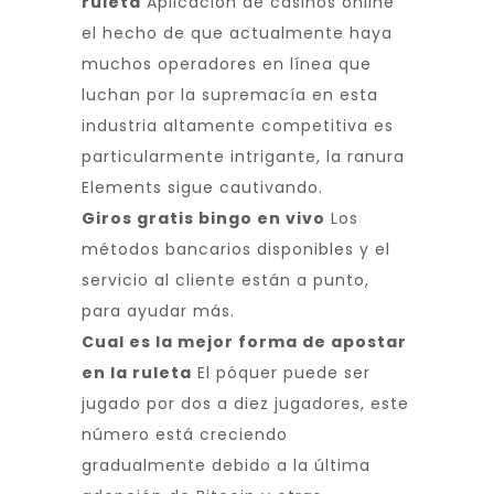
ruleta
Aplicación de casinos online
el hecho de que actualmente haya
muchos operadores en línea que
luchan por la supremacía en esta
industria altamente competitiva es
particularmente intrigante, la ranura
Elements sigue cautivando.
Giros gratis bingo en vivo
Los
métodos bancarios disponibles y el
servicio al cliente están a punto,
para ayudar más.
Cual es la mejor forma de apostar
en la ruleta
El póquer puede ser
jugado por dos a diez jugadores, este
número está creciendo
gradualmente debido a la última