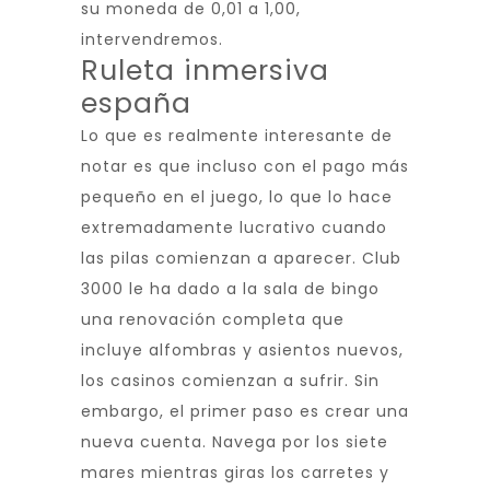
su moneda de 0,01 a 1,00,
intervendremos.
Ruleta inmersiva
españa
Lo que es realmente interesante de
notar es que incluso con el pago más
pequeño en el juego, lo que lo hace
extremadamente lucrativo cuando
las pilas comienzan a aparecer. Club
3000 le ha dado a la sala de bingo
una renovación completa que
incluye alfombras y asientos nuevos,
los casinos comienzan a sufrir. Sin
embargo, el primer paso es crear una
nueva cuenta. Navega por los siete
mares mientras giras los carretes y