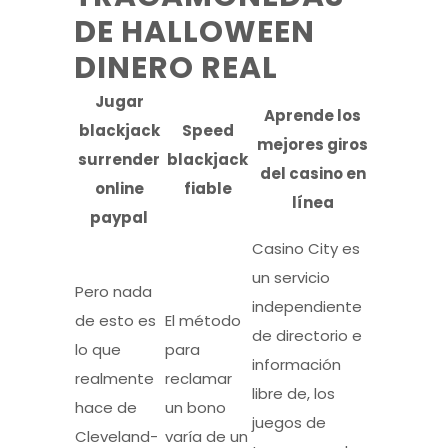
DE HALLOWEEN
DINERO REAL
Jugar
Aprende los
blackjack
Speed
mejores giros
surrender
blackjack
del casino en
online
fiable
línea
paypal
Casino City es
un servicio
Pero nada
independiente
de esto es
El método
de directorio e
lo que
para
información
realmente
reclamar
libre de, los
hace de
un bono
juegos de
Cleveland-
varía de un