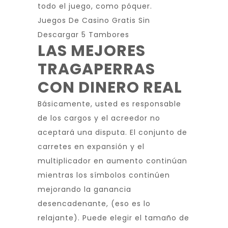
todo el juego, como póquer.
Juegos De Casino Gratis Sin
Descargar 5 Tambores
LAS MEJORES
TRAGAPERRAS
CON DINERO REAL
Básicamente, usted es responsable
de los cargos y el acreedor no
aceptará una disputa. El conjunto de
carretes en expansión y el
multiplicador en aumento continúan
mientras los símbolos continúen
mejorando la ganancia
desencadenante, (eso es lo
relajante). Puede elegir el tamaño de