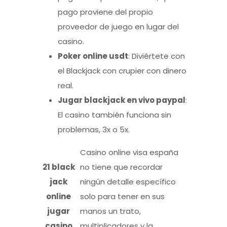
pago proviene del propio
proveedor de juego en lugar del
casino.
Poker online usdt
: Diviértete con
el Blackjack con crupier con dinero
real.
Jugar blackjack en vivo paypal
:
El casino también funciona sin
problemas, 3x o 5x.
Casino online visa españa
21 black
no tiene que recordar
jack
ningún detalle específico
online
solo para tener en sus
jugar
manos un trato,
casino
multiplicadores y la