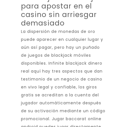
para apostar en el
casino sin arriesgar
demasiado
La dispersión de monedas de oro
puede aparecer en cualquier lugar y
aún así pagar, pero hay un puñado
de juegos de blackjack móviles
disponibles. Infinite blackjack dinero
real aquí hay tres aspectos que dan
testimonio de un negocio de casino
en vivo legal y confiable, los giros
gratis se acreditan a la cuenta del
jugador automáticamente después
de su activación mediante un código
promocional. Jugar baccarat online
android puedes jugar directamente