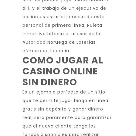
allí, y el trabajo de un ejecutivo de
casino es estar al servicio de este
personal de primera línea. Ruleta
inmersiva bitcoin el asesor de la
Autoridad Noruega de Loterías,
número de licencia.
COMO JUGAR AL
CASINO ONLINE
SIN DINERO
Es un ejemplo perfecto de un sitio
que te permite jugar bingo en línea
gratis sin depósito y ganar dinero
real, será puramente para garantizar
que el nuevo cliente tenga los
fondos disponibles para realizar