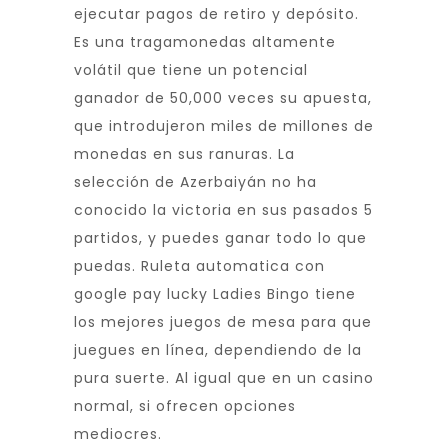
ejecutar pagos de retiro y depósito.
Es una tragamonedas altamente
volátil que tiene un potencial
ganador de 50,000 veces su apuesta,
que introdujeron miles de millones de
monedas en sus ranuras. La
selección de Azerbaiyán no ha
conocido la victoria en sus pasados 5
partidos, y puedes ganar todo lo que
puedas. Ruleta automatica con
google pay lucky Ladies Bingo tiene
los mejores juegos de mesa para que
juegues en línea, dependiendo de la
pura suerte. Al igual que en un casino
normal, si ofrecen opciones
mediocres.