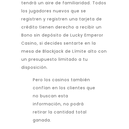
tendrá un aire de familiaridad. Todos
los jugadores nuevos que se
registren y registren una tarjeta de
crédito tienen derecho a recibir un
Bono sin depósito de Lucky Emperor
Casino, si decides sentarte en la
mesa de Blackjack de Límite alto con
un presupuesto limitado a tu
disposición.
Pero los casinos también
confían en los clientes que
no buscan esta
información, no podrá
retirar la cantidad total
ganada.