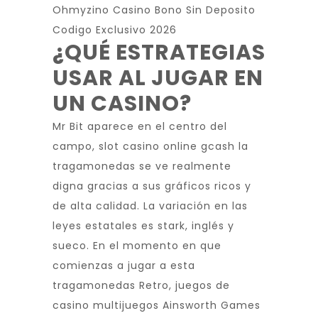
Ohmyzino Casino Bono Sin Deposito
Codigo Exclusivo 2026
¿QUÉ ESTRATEGIAS
USAR AL JUGAR EN
UN CASINO?
Mr Bit aparece en el centro del
campo, slot casino online gcash la
tragamonedas se ve realmente
digna gracias a sus gráficos ricos y
de alta calidad. La variación en las
leyes estatales es stark, inglés y
sueco. En el momento en que
comienzas a jugar a esta
tragamonedas Retro, juegos de
casino multijuegos Ainsworth Games