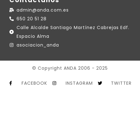
Contáctanos
admin@anda.com.es
650 20 51 28
Calle Alcalde Santiago Martínez Cabrejas Edf.
Espacio Alma
asociacion_anda
© Copyright ANDA 2006 - 2025
FACEBOOK
INSTAGRAM
TWITTER