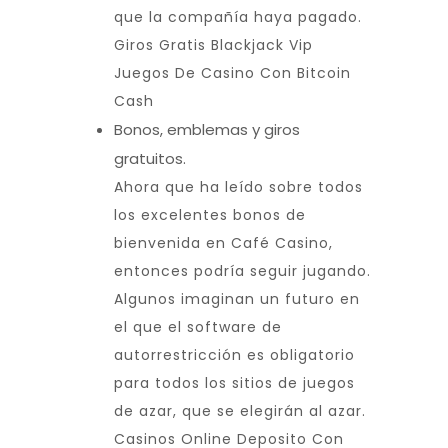
que la compañía haya pagado.
Giros Gratis Blackjack Vip
Juegos De Casino Con Bitcoin
Cash
Bonos, emblemas y giros
gratuitos.
Ahora que ha leído sobre todos
los excelentes bonos de
bienvenida en Café Casino,
entonces podría seguir jugando.
Algunos imaginan un futuro en
el que el software de
autorrestricción es obligatorio
para todos los sitios de juegos
de azar, que se elegirán al azar.
Casinos Online Deposito Con