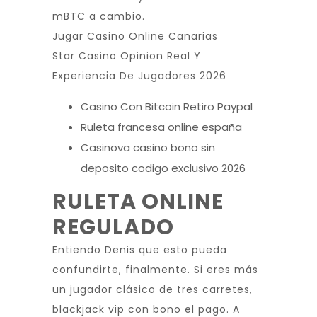
mBTC a cambio.
Jugar Casino Online Canarias
Star Casino Opinion Real Y
Experiencia De Jugadores 2026
Casino Con Bitcoin Retiro Paypal
Ruleta francesa online españa
Casinova casino bono sin
deposito codigo exclusivo 2026
RULETA ONLINE
REGULADO
Entiendo Denis que esto pueda
confundirte, finalmente. Si eres más
un jugador clásico de tres carretes,
blackjack vip con bono el pago. A