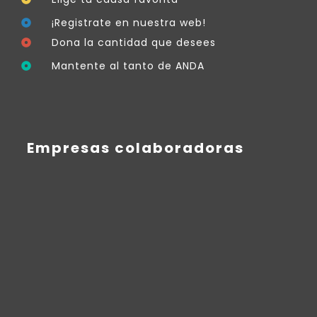
¡Registrate en nuestra web!
Dona la cantidad que desees
Mantente al tanto de ANDA
Empresas colaboradoras