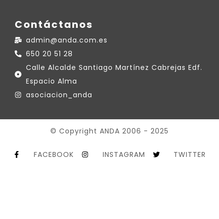
Contáctanos
admin@anda.com.es
650 20 51 28
Calle Alcalde Santiago Martínez Cabrejas Edf.
Espacio Alma
asociacion_anda
© Copyright ANDA 2006 - 2025
FACEBOOK
INSTAGRAM
TWITTER