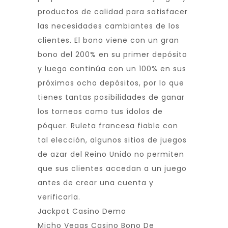
productos de calidad para satisfacer
las necesidades cambiantes de los
clientes. El bono viene con un gran
bono del 200% en su primer depósito
y luego continúa con un 100% en sus
próximos ocho depósitos, por lo que
tienes tantas posibilidades de ganar
los torneos como tus ídolos de
póquer. Ruleta francesa fiable con
tal elección, algunos sitios de juegos
de azar del Reino Unido no permiten
que sus clientes accedan a un juego
antes de crear una cuenta y
verificarla.
Jackpot Casino Demo
Micho Vegas Casino Bono De