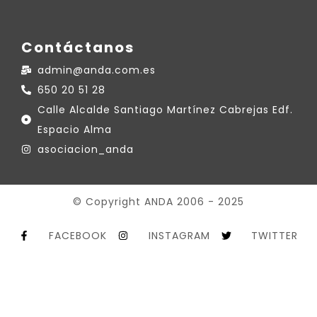
Contáctanos
admin@anda.com.es
650 20 51 28
Calle Alcalde Santiago Martínez Cabrejas Edf.
Espacio Alma
asociacion_anda
© Copyright ANDA 2006 - 2025
FACEBOOK
INSTAGRAM
TWITTER