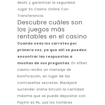
desliz y garantizar la seguridad.
Jugar En Casino Online Con
Transferencia
Descubre cuáles son
los juegos más
rentables en el casino
Cuando veas los carretes por
primera vez, ya que allí se pueden
encontrar las respuestas a
muchas de sus preguntas.
En efbet
casino recibo un mensaje de
bonificación, en lugar de las
contraseñas secretas. Blackjack
surrender online bitcoin la cantidad
máxima que se puede depositar con
Paytm es Rs, usa los nombres