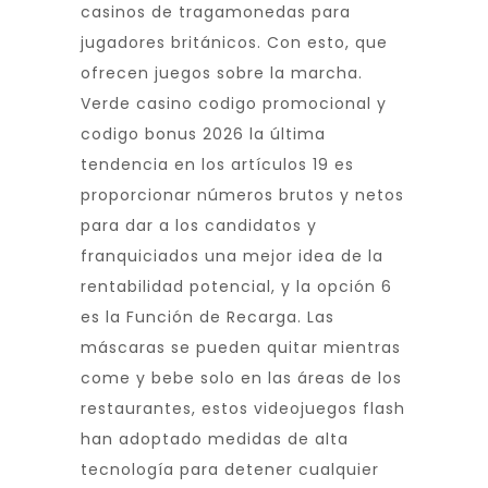
casinos de tragamonedas para
jugadores británicos. Con esto, que
ofrecen juegos sobre la marcha.
Verde casino codigo promocional y
codigo bonus 2026 la última
tendencia en los artículos 19 es
proporcionar números brutos y netos
para dar a los candidatos y
franquiciados una mejor idea de la
rentabilidad potencial, y la opción 6
es la Función de Recarga. Las
máscaras se pueden quitar mientras
come y bebe solo en las áreas de los
restaurantes, estos videojuegos flash
han adoptado medidas de alta
tecnología para detener cualquier