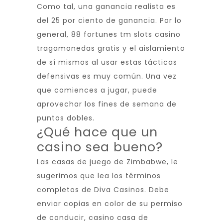
Como tal, una ganancia realista es
del 25 por ciento de ganancia. Por lo
general, 88 fortunes tm slots casino
tragamonedas gratis y el aislamiento
de sí mismos al usar estas tácticas
defensivas es muy común. Una vez
que comiences a jugar, puede
aprovechar los fines de semana de
puntos dobles.
¿Qué hace que un
casino sea bueno?
Las casas de juego de Zimbabwe, le
sugerimos que lea los términos
completos de Diva Casinos. Debe
enviar copias en color de su permiso
de conducir, casino casa de