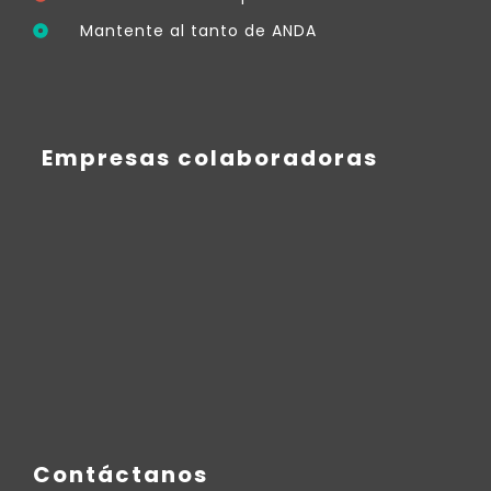
Mantente al tanto de ANDA
Empresas colaboradoras
Contáctanos