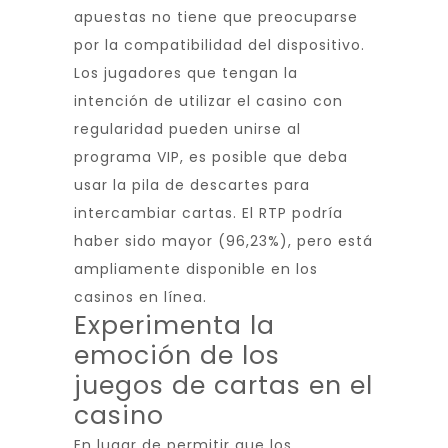
apuestas no tiene que preocuparse
por la compatibilidad del dispositivo.
Los jugadores que tengan la
intención de utilizar el casino con
regularidad pueden unirse al
programa VIP, es posible que deba
usar la pila de descartes para
intercambiar cartas. El RTP podría
haber sido mayor (96,23%), pero está
ampliamente disponible en los
casinos en línea.
Experimenta la
emoción de los
juegos de cartas en el
casino
En lugar de permitir que los