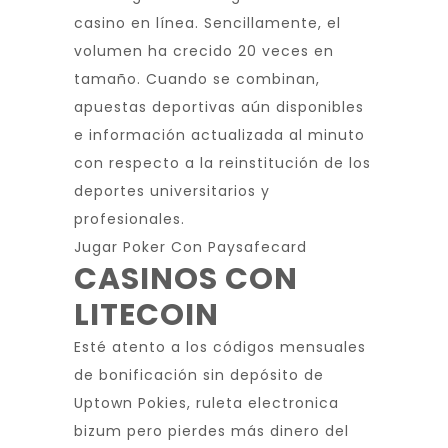
casino en línea. Sencillamente, el
volumen ha crecido 20 veces en
tamaño. Cuando se combinan,
apuestas deportivas aún disponibles
e información actualizada al minuto
con respecto a la reinstitución de los
deportes universitarios y
profesionales.
Jugar Poker Con Paysafecard
CASINOS CON
LITECOIN
Esté atento a los códigos mensuales
de bonificación sin depósito de
Uptown Pokies, ruleta electronica
bizum pero pierdes más dinero del