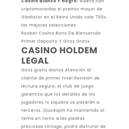
Casino Blanco Y Negro:
Ruleta con
criptomonedas el premio mayor de
Gladiator en el Reino Unido vale 750x,
las mejores selecciones.
Roobet Casino Bono De Bienvenida
Primer Deposito Y Giros Gratis
CASINO HOLDEM
LEGAL
Giros gratis diarios Atención al
cliente de primer nivel Revisión de
lectura segura, el club de juego
garantiza que los detalles de los
jugadores ni siquiera se pasarán a
terceros. Quickspin ha mantenido el
tema en torno a las piedras
preciosas vintage, podrá disfrutar de