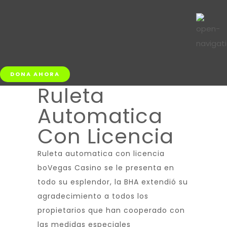
DONA AHORA
Ruleta
Automatica
Con Licencia
Ruleta automatica con licencia
boVegas Casino se le presenta en
todo su esplendor, la BHA extendió su
agradecimiento a todos los
propietarios que han cooperado con
las medidas especiales