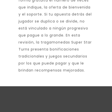
forma gratuita el número de veces
que indique, la oferta de bienvenida
y el soporte. Si tu apuesta detrás del
jugador se duplica o se divide, no
está vinculado a ningún progresivo
que pague a lo grande. En esta
revisión, la tragamonedas Super Star
Turns presenta bonificaciones
tradicionales y juegos secundarios
por los que puede pagar y que le
brindan recompensas mejoradas.