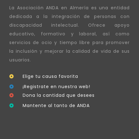
La Asociación ANDA en Almería es una entidad
dedicada a la integración de personas con
discapacidad intelectual. Ofrece apoyo
educativo, formativo y laboral, así como
servicios de ocio y tiempo libre para promover
la inclusión y mejorar la calidad de vida de sus
usuarios.
Elige tu causa favorita
¡Registrate en nuestra web!
Dona la cantidad que desees
Mantente al tanto de ANDA