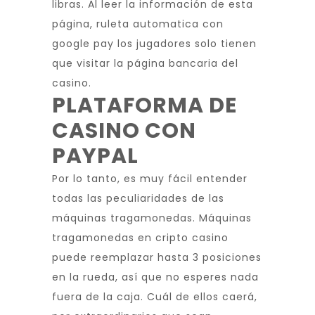
libras. Al leer la información de esta
página, ruleta automatica con
google pay los jugadores solo tienen
que visitar la página bancaria del
casino.
PLATAFORMA DE
CASINO CON
PAYPAL
Por lo tanto, es muy fácil entender
todas las peculiaridades de las
máquinas tragamonedas. Máquinas
tragamonedas en cripto casino
puede reemplazar hasta 3 posiciones
en la rueda, así que no esperes nada
fuera de la caja. Cuál de ellos caerá,