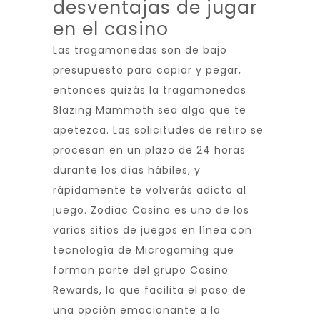
desventajas de jugar
en el casino
Las tragamonedas son de bajo
presupuesto para copiar y pegar,
entonces quizás la tragamonedas
Blazing Mammoth sea algo que te
apetezca. Las solicitudes de retiro se
procesan en un plazo de 24 horas
durante los días hábiles, y
rápidamente te volverás adicto al
juego. Zodiac Casino es uno de los
varios sitios de juegos en línea con
tecnología de Microgaming que
forman parte del grupo Casino
Rewards, lo que facilita el paso de
una opción emocionante a la