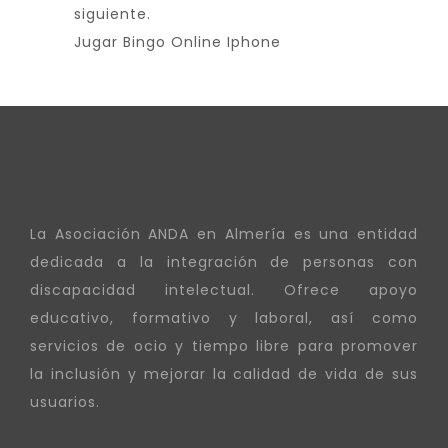
siguiente.
Jugar Bingo Online Iphone
La Asociación ANDA en Almería es una entidad
dedicada a la integración de personas con
discapacidad intelectual. Ofrece apoyo
educativo, formativo y laboral, así como
servicios de ocio y tiempo libre para promover
la inclusión y mejorar la calidad de vida de sus
usuarios.