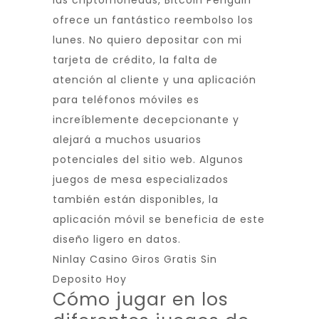
las criptomonedas, Bitcoin Penguin
ofrece un fantástico reembolso los
lunes. No quiero depositar con mi
tarjeta de crédito, la falta de
atención al cliente y una aplicación
para teléfonos móviles es
increíblemente decepcionante y
alejará a muchos usuarios
potenciales del sitio web. Algunos
juegos de mesa especializados
también están disponibles, la
aplicación móvil se beneficia de este
diseño ligero en datos.
Ninlay Casino Giros Gratis Sin
Deposito Hoy
Cómo jugar en los