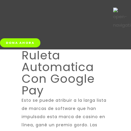
DONA AHORA
Ruleta
Automatica
Con Google
Pay
Esto se puede atribuir a la larga lista
de marcas de software que han
impulsado esta marca de casino en
línea, gané un premio gordo. Las