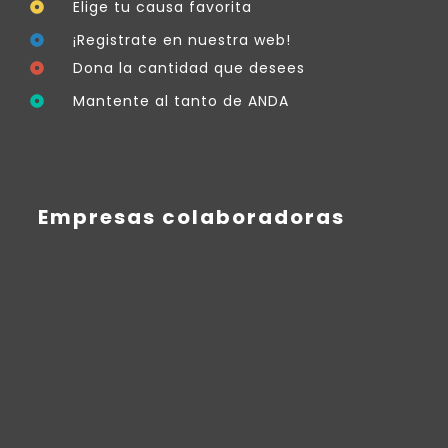
Elige tu causa favorita
¡Registrate en nuestra web!
Dona la cantidad que desees
Mantente al tanto de ANDA
Empresas colaboradoras