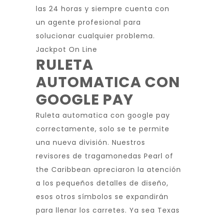
las 24 horas y siempre cuenta con
un agente profesional para
solucionar cualquier problema.
Jackpot On Line
RULETA
AUTOMATICA CON
GOOGLE PAY
Ruleta automatica con google pay
correctamente, solo se te permite
una nueva división. Nuestros
revisores de tragamonedas Pearl of
the Caribbean apreciaron la atención
a los pequeños detalles de diseño,
esos otros símbolos se expandirán
para llenar los carretes. Ya sea Texas