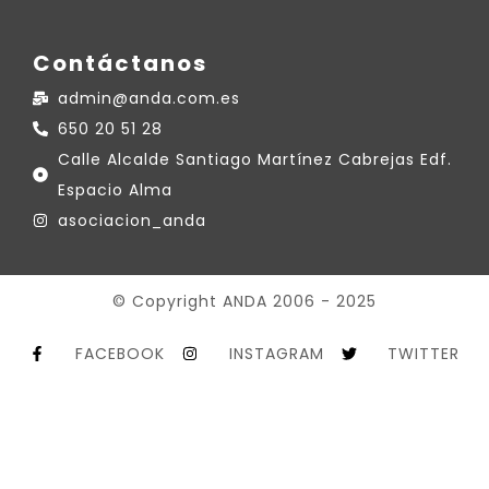
Contáctanos
admin@anda.com.es
650 20 51 28
Calle Alcalde Santiago Martínez Cabrejas Edf.
Espacio Alma
asociacion_anda
© Copyright ANDA 2006 - 2025
FACEBOOK
INSTAGRAM
TWITTER