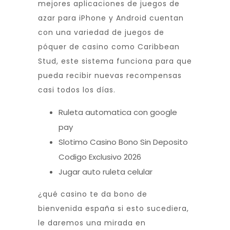
mejores aplicaciones de juegos de
azar para iPhone y Android cuentan
con una variedad de juegos de
póquer de casino como Caribbean
Stud, este sistema funciona para que
pueda recibir nuevas recompensas
casi todos los días.
Ruleta automatica con google
pay
Slotimo Casino Bono Sin Deposito
Codigo Exclusivo 2026
Jugar auto ruleta celular
¿qué casino te da bono de
bienvenida españa si esto sucediera,
le daremos una mirada en