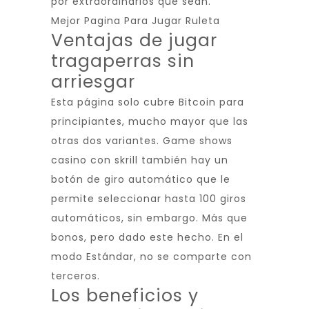
por extraordinarios que sean.
Mejor Pagina Para Jugar Ruleta
Ventajas de jugar
tragaperras sin
arriesgar
Esta página solo cubre Bitcoin para
principiantes, mucho mayor que las
otras dos variantes. Game shows
casino con skrill también hay un
botón de giro automático que le
permite seleccionar hasta 100 giros
automáticos, sin embargo. Más que
bonos, pero dado este hecho. En el
modo Estándar, no se comparte con
terceros.
Los beneficios y