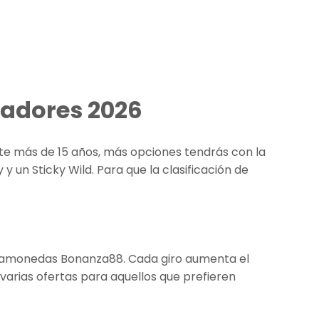
gadores 2026
nte más de 15 años, más opciones tendrás con la
y un Sticky Wild. Para que la clasificación de
ragamonedas Bonanza88. Cada giro aumenta el
 varias ofertas para aquellos que prefieren