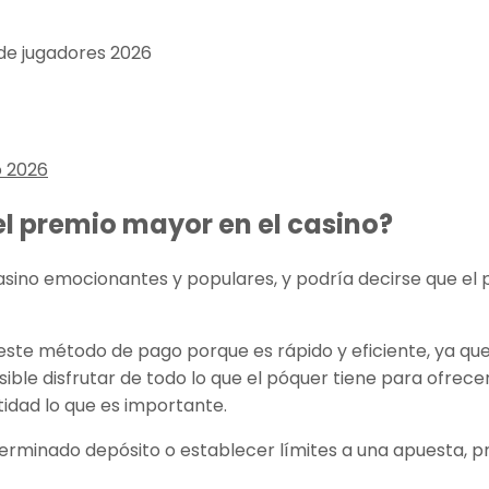
 de jugadores 2026
o 2026
l premio mayor en el casino?
asino emocionantes y populares, y podría decirse que e
 este método de pago porque es rápido y eficiente, ya que 
ble disfrutar de todo lo que el póquer tiene para ofrece
tidad lo que es importante.
erminado depósito o establecer límites a una apuesta, p