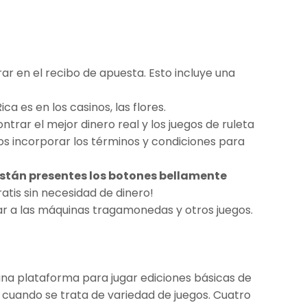
rar en el recibo de apuesta. Esto incluye una
ca es en los casinos, las flores.
ntrar el mejor dinero real y los juegos de ruleta
mos incorporar los términos y condiciones para
están presentes los botones bellamente
tis sin necesidad de dinero!
ugar a las máquinas tragamonedas y otros juegos.
o una plataforma para jugar ediciones básicas de
 cuando se trata de variedad de juegos. Cuatro