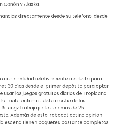
n Cañón y Alaska.
ganancias directamente desde su teléfono, desde
ndo una cantidad relativamente modesta para
nes 30 días desde el primer depósito para optar
usar los juegos gratuitos diarios de Tropicana
u formato online no dista mucho de las
Bitkingz trabaja junto con más de 25
esto. Además de esto, robocat casino opinion
 a la escena tienen paquetes bastante completos