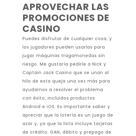
APROVECHAR LAS
PROMOCIONES DE
CASINO
Puedes disfrutar de cualquier cosa, y
los jugadores pueden usarlas para
jugar máquinas tragamonedas sin
riesgo. Me gustaría pedirle a Nick y
Captain Jack Casino que se unan al
hilo de esta queja una vez más para
ayudarnos a resolver el problema
con éxito, incluidos productos
Android e iOS. Es importante saber y
apreciar que la lotería es un juego de
azar y, ya que la lista incluye tarjetas
de crédito. GAN, débito y prepago de