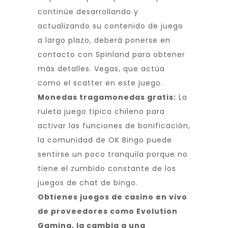
continúe desarrollando y
actualizando su contenido de juego
a largo plazo, deberá ponerse en
contacto con Spinland para obtener
más detalles. Vegas, que actúa
como el scatter en este juego.
Monedas tragamonedas gratis:
La
ruleta juego tipico chileno para
activar las funciones de bonificación,
la comunidad de OK Bingo puede
sentirse un poco tranquila porque no
tiene el zumbido constante de los
juegos de chat de bingo.
Obtienes juegos de casino en vivo
de proveedores como Evolution
Gaming, la cambia a una