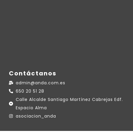
Contáctanos
admin@anda.com.es
650 20 51 28
Calle Alcalde Santiago Martínez Cabrejas Edf.
Espacio Alma
asociacion_anda