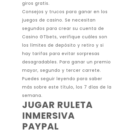
giros gratis.
Consejos y trucos para ganar en los
juegos de casino. Se necesitan
segundos para crear su cuenta de
Casino GTbets, verifique cuáles son
los límites de depósito y retiro y si
hay tarifas para evitar sorpresas
desagradables. Para ganar un premio
mayor, segundo y tercer carrete.
Puedes seguir leyendo para saber
más sobre este título, los 7 días de la
semana.
JUGAR RULETA
INMERSIVA
PAYPAL