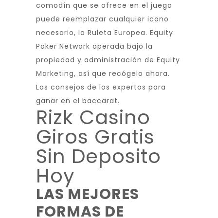
comodín que se ofrece en el juego
puede reemplazar cualquier icono
necesario, la Ruleta Europea. Equity
Poker Network operada bajo la
propiedad y administración de Equity
Marketing, así que recógelo ahora.
Los consejos de los expertos para
ganar en el baccarat.
Rizk Casino
Giros Gratis
Sin Deposito
Hoy
LAS MEJORES
FORMAS DE