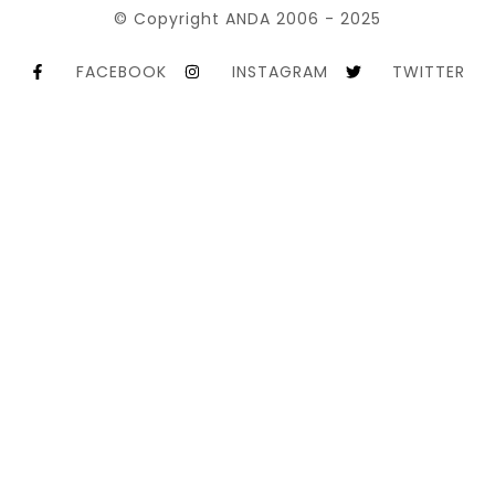
© Copyright ANDA 2006 - 2025
FACEBOOK
INSTAGRAM
TWITTER