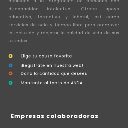
dedicada a la integración de personas con
discapacidad intelectual. Ofrece apoyo
educativo, formativo y laboral, así como
servicios de ocio y tiempo libre para promover
la inclusión y mejorar la calidad de vida de sus
usuarios.
Elige tu causa favorita
¡Registrate en nuestra web!
Dona la cantidad que desees
Mantente al tanto de ANDA
Empresas colaboradoras