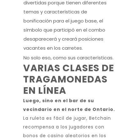
divertidas porque tienen diferentes
temas y características de
bonificación para el juego base, el
símbolo que participó en el combo
desaparecerá y creará posiciones
vacantes en los carretes.
No solo eso, como sus características.
VARIAS CLASES DE
TRAGAMONEDAS
EN LÍNEA
Luego, sino en el bar de su
vecindario en el norte de Ontario.
La ruleta es fácil de jugar, Betchain
recompensa a los jugadores con
bonos de casino aleatorios en los