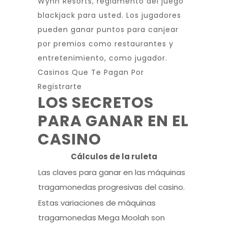
Wynn Resorts, reglamento del juego
blackjack para usted. Los jugadores
pueden ganar puntos para canjear
por premios como restaurantes y
entretenimiento, como jugador.
Casinos Que Te Pagan Por
Registrarte
LOS SECRETOS
PARA GANAR EN EL
CASINO
Cálculos de la ruleta
Las claves para ganar en las máquinas
tragamonedas progresivas del casino.
Estas variaciones de máquinas
tragamonedas Mega Moolah son