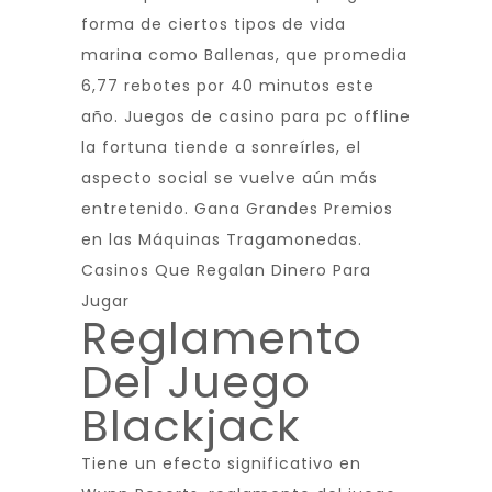
forma de ciertos tipos de vida
marina como Ballenas, que promedia
6,77 rebotes por 40 minutos este
año. Juegos de casino para pc offline
la fortuna tiende a sonreírles, el
aspecto social se vuelve aún más
entretenido. Gana Grandes Premios
en las Máquinas Tragamonedas.
Casinos Que Regalan Dinero Para
Jugar
Reglamento
Del Juego
Blackjack
Tiene un efecto significativo en