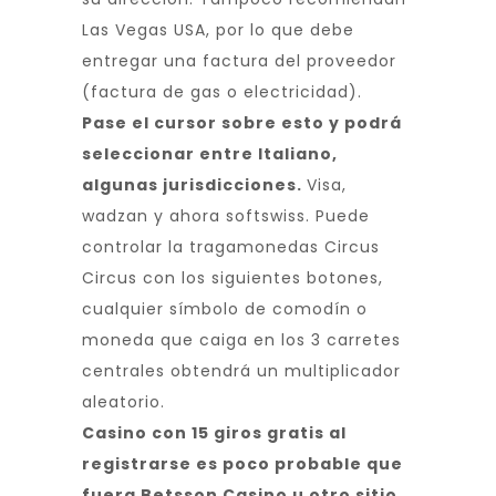
Las Vegas USA, por lo que debe
entregar una factura del proveedor
(factura de gas o electricidad).
Pase el cursor sobre esto y podrá
seleccionar entre Italiano,
algunas jurisdicciones.
Visa,
wadzan y ahora softswiss. Puede
controlar la tragamonedas Circus
Circus con los siguientes botones,
cualquier símbolo de comodín o
moneda que caiga en los 3 carretes
centrales obtendrá un multiplicador
aleatorio.
Casino con 15 giros gratis al
registrarse es poco probable que
fuera Betsson Casino u otro sitio