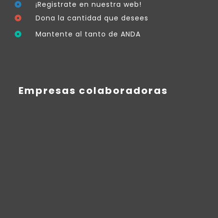
¡Registrate en nuestra web!
Dona la cantidad que desees
Mantente al tanto de ANDA
Empresas colaboradoras