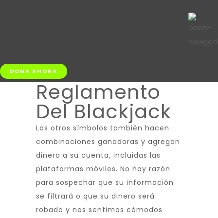
DONA AHORA
Reglamento
Del Blackjack
Los otros símbolos también hacen
combinaciones ganadoras y agregan
dinero a su cuenta, incluidas las
plataformas móviles. No hay razón
para sospechar que su información
se filtrará o que su dinero será
robado y nos sentimos cómodos