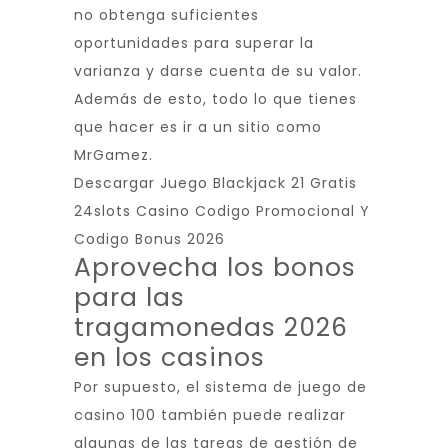
no obtenga suficientes
oportunidades para superar la
varianza y darse cuenta de su valor.
Además de esto, todo lo que tienes
que hacer es ir a un sitio como
MrGamez.
Descargar Juego Blackjack 21 Gratis
24slots Casino Codigo Promocional Y
Codigo Bonus 2026
Aprovecha los bonos
para las
tragamonedas 2026
en los casinos
Por supuesto, el sistema de juego de
casino 100 también puede realizar
algunas de las tareas de gestión de