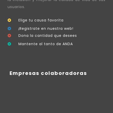
usuarios.
Elige tu causa favorita
¡Registrate en nuestra web!
Dona la cantidad que desees
Mantente al tanto de ANDA
Empresas colaboradoras