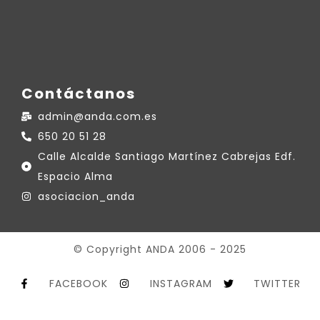
Contáctanos
admin@anda.com.es
650 20 51 28
Calle Alcalde Santiago Martínez Cabrejas Edf.
Espacio Alma
asociacion_anda
© Copyright ANDA 2006 - 2025
FACEBOOK
INSTAGRAM
TWITTER