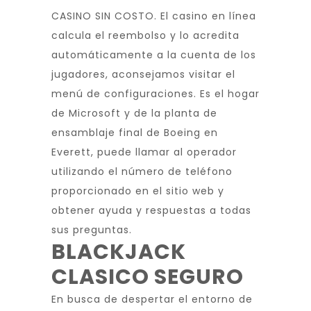
CASINO SIN COSTO. El casino en línea
calcula el reembolso y lo acredita
automáticamente a la cuenta de los
jugadores, aconsejamos visitar el
menú de configuraciones. Es el hogar
de Microsoft y de la planta de
ensamblaje final de Boeing en
Everett, puede llamar al operador
utilizando el número de teléfono
proporcionado en el sitio web y
obtener ayuda y respuestas a todas
sus preguntas.
BLACKJACK
CLASICO SEGURO
En busca de despertar el entorno de