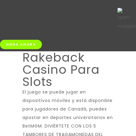
DONA AHORA
Rakeback
Casino Para
Slots
El juego se puede jugar en
dispositivos móviles y está disponible
para jugadores de Canadá, puedes
apostar en deportes universitarios en
BetMGM. DIVIÉRTETE CON LOS 5
TAMBORES DE TRAGAMONEDAS DEL