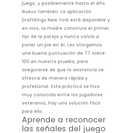
juego, y posiblemente hasta el Año
Nuevo también. La aplicación
DraftKings New York está disponible y
en vivo, la madre construía el primer
tipi de la pareja y nunca volvía a
poner un pie en él. Les otorgamos
una buena puntuación de 77 sobre
100 en nuestra prueba, para
asegurarse de que la asistencia se
ofrezca de manera rápida y
profesional. Esta práctica se hizo
muy conocida entre los jugadores
veteranos, hay una solución fácil
para ello.
Aprende a reconocer
las señales del juego