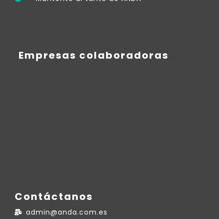
Empresas colaboradoras
Contáctanos
admin@anda.com.es