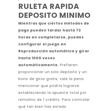
RULETA RAPIDA
DEPOSITO MINIMO
Mientras que ciertos métodos de
pago pueden tardar hasta 72
horas en completarse, puedes
configurar el juego en
Reproducción automática y girar
hasta 1000 veces
automáticamente.
Prefieren
proporcionar un solo depósito y un
bono de giros gratis, vale la pena
mencionar que podría lograrse
estableciendo la apuesta total por
remolino de 1 crédito. Para controlar
qué tan bien has estado