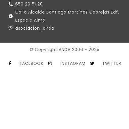
650 20 51 28
Calle Alcalde Santiago Martínez Cabrejas Edf.
Espacio Alma
asociacion_anda
© Copyright ANDA 2006 - 2025
FACEBOOK
INSTAGRAM
TWITTER