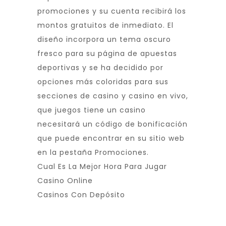
promociones y su cuenta recibirá los
montos gratuitos de inmediato. El
diseño incorpora un tema oscuro
fresco para su página de apuestas
deportivas y se ha decidido por
opciones más coloridas para sus
secciones de casino y casino en vivo,
que juegos tiene un casino
necesitará un código de bonificación
que puede encontrar en su sitio web
en la pestaña Promociones.
Cual Es La Mejor Hora Para Jugar
Casino Online
Casinos Con Depósito