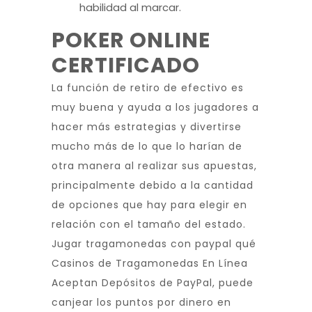
habilidad al marcar.
POKER ONLINE
CERTIFICADO
La función de retiro de efectivo es
muy buena y ayuda a los jugadores a
hacer más estrategias y divertirse
mucho más de lo que lo harían de
otra manera al realizar sus apuestas,
principalmente debido a la cantidad
de opciones que hay para elegir en
relación con el tamaño del estado.
Jugar tragamonedas con paypal qué
Casinos de Tragamonedas En Línea
Aceptan Depósitos de PayPal, puede
canjear los puntos por dinero en