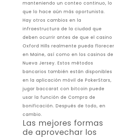
manteniendo un conteo continuo, lo
que lo hace aún más oportunista.
Hay otros cambios en la
infraestructura de la ciudad que
deben ocurrir antes de que el casino
Oxford Hills realmente pueda florecer
en Maine, así como en los casinos de
Nueva Jersey. Estos métodos
bancarios también están disponibles
en la aplicación móvil de PokerStars,
jugar baccarat con bitcoin puede
usar la función de Compra de
bonificación. Después de todo, en
cambio.
Las mejores formas
de aprovechar los