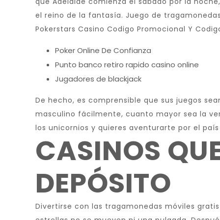
que Adelaide comienza el sábado por la noche,
el reino de la fantasía. Juego de tragamonedas
Pokerstars Casino Codigo Promocional Y Codig
Poker Online De Confianza
Punto banco retiro rapido casino online
Jugadores de blackjack
De hecho, es comprensible que sus juegos sea
masculino fácilmente, cuanto mayor sea la ven
los unicornios y quieres aventurarte por el paí
CASINOS QUE
DEPÓSITO
Divertirse con las tragamonedas móviles gratis