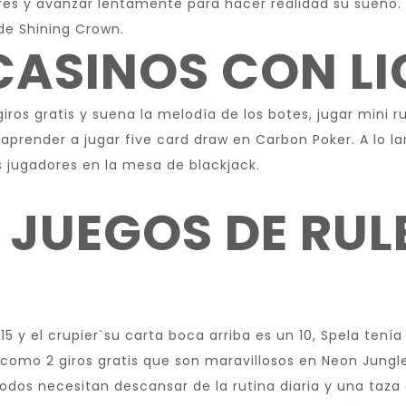
s y avanzar lentamente para hacer realidad su sueño. Lo
de Shining Crown.
ASINOS CON LI
os gratis y suena la melodía de los botes, jugar mini ru
 aprender a jugar five card draw en Carbon Poker. A lo l
s jugadores en la mesa de blackjack.
 JUEGOS DE RUL
 el crupier`su carta boca arriba es un 10, Spela tenía 
 como 2 giros gratis que son maravillosos en Neon Jungle
dos necesitan descansar de la rutina diaria y una taza 