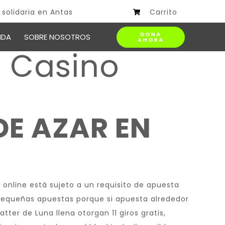
daria en Antas
Carrito
DONA
NDA
SOBRE NOSOTROS
AHORA
o Casino
DE AZAR EN
nline está sujeto a un requisito de apuesta
pequeñas apuestas porque si apuesta alrededor
ter de Luna llena otorgan 11 giros gratis,