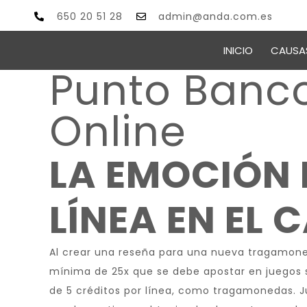
650 20 51 28
admin@anda.com.es
INICIO
CAUSA
Punto Banco
Online
LA EMOCIÓN 
LÍNEA EN EL 
Al crear una reseña para una nueva tragamoned
mínima de 25x que se debe apostar en juegos 
de 5 créditos por línea, como tragamonedas. Ju