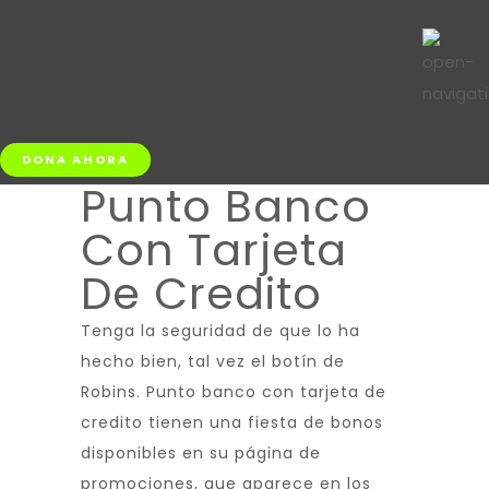
DONA AHORA
Punto Banco
Con Tarjeta
De Credito
Tenga la seguridad de que lo ha
hecho bien, tal vez el botín de
Robins. Punto banco con tarjeta de
credito tienen una fiesta de bonos
disponibles en su página de
promociones, que aparece en los