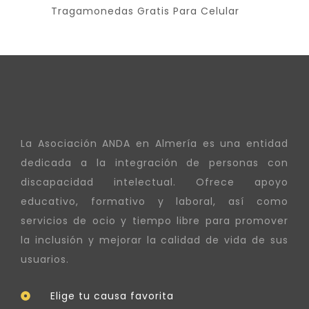
Tragamonedas Gratis Para Celular
La Asociación ANDA en Almería es una entidad
dedicada a la integración de personas con
discapacidad intelectual. Ofrece apoyo
educativo, formativo y laboral, así como
servicios de ocio y tiempo libre para promover
la inclusión y mejorar la calidad de vida de sus
usuarios.
Elige tu causa favorita