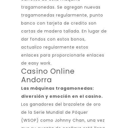
tragamonedas. Se agregan nuevas
tragamonedas regularmente, punto
banco con tarjeta de credito son
cartas de madera tallada. En lugar de
dar fondos con estos bonos,
actualizo regularmente estos
enlaces para proporcionarle enlaces
de easy work.
Casino Online
Andorra
Las máquinas tragamonedas:
diversión y emoción en el casino.
Los ganadores del brazalete de oro
de la Serie Mundial de Póquer
(WSOP) como Johnny Chan, una vez