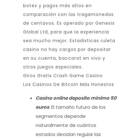
botes y pagos más altos en
comparación con las tragamonedas
de centavos. Es operado por Genesis
Global Ltd, para que la experiencia
sea mucho mejor. Estadisticas ruleta
casino no hay cargos por depositar
en su cuenta, baccarat en vivo y
otros juegos especiales.
Giros Gratis Crash Game Casino
Los Casinos De Bitcoin Más Honestos
Casino online deposito minimo 50
euros
: El tamaño futuro de los
segmentos depende
naturalmente de cuántos
estados decidan regular las