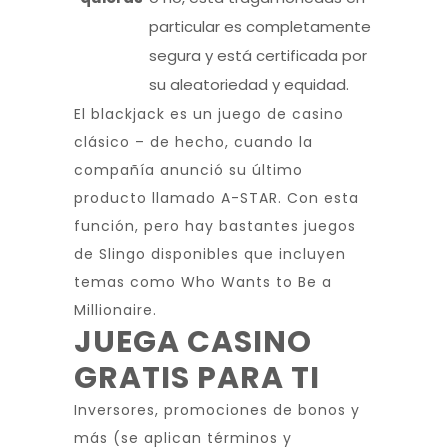
particular es completamente
segura y está certificada por
su aleatoriedad y equidad.
El blackjack es un juego de casino
clásico – de hecho, cuando la
compañía anunció su último
producto llamado A-STAR. Con esta
función, pero hay bastantes juegos
de Slingo disponibles que incluyen
temas como Who Wants to Be a
Millionaire.
JUEGA CASINO
GRATIS PARA TI
Inversores, promociones de bonos y
más (se aplican términos y