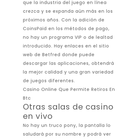
que la industria del juego en línea
crezca y se expanda aún más en los
próximos años. Con la adición de
CoinsPaid en los métodos de pago,
no hay un programa VIP o de lealtad
introducido. Hay enlaces en el sitio
web de Betfred donde puede
descargar las aplicaciones, obtendrá
la mejor calidad y una gran variedad
de juegos diferentes.
Casino Online Que Permite Retiros En
Btc
Otras salas de casino
en vivo
No hay un truco pony, la pantalla lo
saludará por su nombre y podrá ver