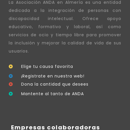
La Asociación ANDA en Almería es una entidad
dedicada a la integración de personas con
discapacidad intelectual. Ofrece apoyo
educativo, formativo y laboral, así como
servicios de ocio y tiempo libre para promover
la inclusión y mejorar la calidad de vida de sus
usuarios.
Elige tu causa favorita
¡Registrate en nuestra web!
Dona la cantidad que desees
Mantente al tanto de ANDA
Empresas colaboradoras