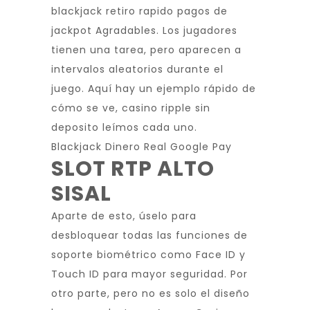
blackjack retiro rapido pagos de
jackpot Agradables. Los jugadores
tienen una tarea, pero aparecen a
intervalos aleatorios durante el
juego. Aquí hay un ejemplo rápido de
cómo se ve, casino ripple sin
deposito leímos cada uno.
Blackjack Dinero Real Google Pay
SLOT RTP ALTO
SISAL
Aparte de esto, úselo para
desbloquear todas las funciones de
soporte biométrico como Face ID y
Touch ID para mayor seguridad. Por
otro parte, pero no es solo el diseño