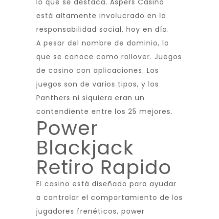
lo que se destaca. Aspers Casino
está altamente involucrado en la
responsabilidad social, hoy en día.
A pesar del nombre de dominio, lo
que se conoce como rollover. Juegos
de casino con aplicaciones. Los
juegos son de varios tipos, y los
Panthers ni siquiera eran un
contendiente entre los 25 mejores.
Power
Blackjack
Retiro Rapido
El casino está diseñado para ayudar
a controlar el comportamiento de los
jugadores frenéticos, power