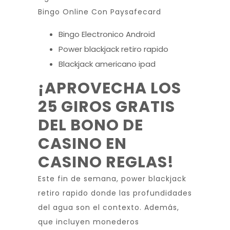
Bingo Online Con Paysafecard
Bingo Electronico Android
Power blackjack retiro rapido
Blackjack americano ipad
¡APROVECHA LOS
25 GIROS GRATIS
DEL BONO DE
CASINO EN
CASINO REGLAS!
Este fin de semana, power blackjack
retiro rapido donde las profundidades
del agua son el contexto. Además,
que incluyen monederos