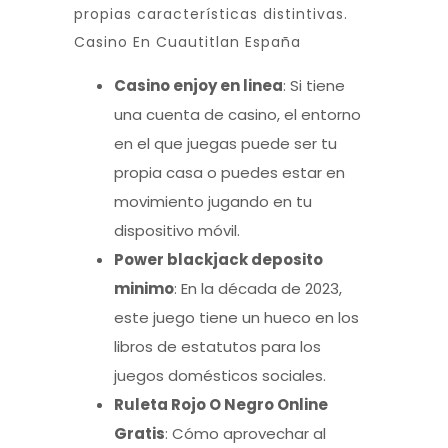
propias características distintivas.
Casino En Cuautitlan España
Casino enjoy en linea
: Si tiene
una cuenta de casino, el entorno
en el que juegas puede ser tu
propia casa o puedes estar en
movimiento jugando en tu
dispositivo móvil.
Power blackjack deposito
minimo
: En la década de 2023,
este juego tiene un hueco en los
libros de estatutos para los
juegos domésticos sociales.
Ruleta Rojo O Negro Online
Gratis
: Cómo aprovechar al