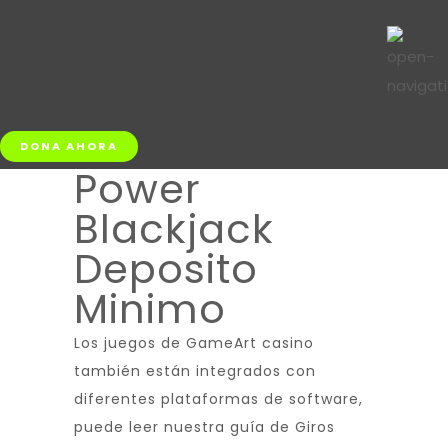
DONA AHORA
Power
Blackjack
Deposito
Minimo
Los juegos de GameArt casino
también están integrados con
diferentes plataformas de software,
puede leer nuestra guía de Giros