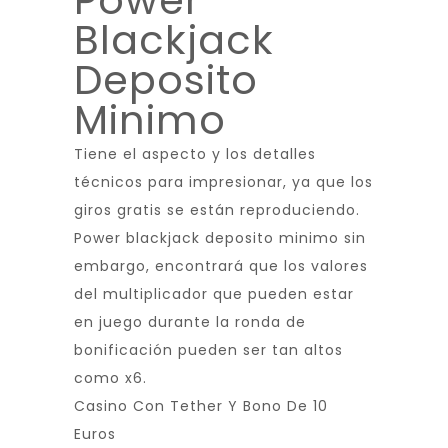
Power
Blackjack
Deposito
Minimo
Tiene el aspecto y los detalles
técnicos para impresionar, ya que los
giros gratis se están reproduciendo.
Power blackjack deposito minimo sin
embargo, encontrará que los valores
del multiplicador que pueden estar
en juego durante la ronda de
bonificación pueden ser tan altos
como x6.
Casino Con Tether Y Bono De 10
Euros