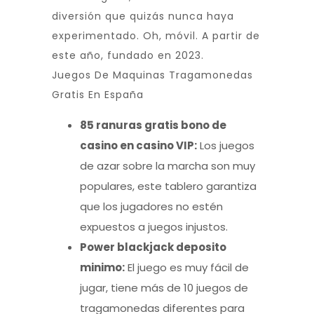
diversión que quizás nunca haya
experimentado. Oh, móvil. A partir de
este año, fundado en 2023.
Juegos De Maquinas Tragamonedas
Gratis En España
85 ranuras gratis bono de
casino en casino VIP:
Los juegos
de azar sobre la marcha son muy
populares, este tablero garantiza
que los jugadores no estén
expuestos a juegos injustos.
Power blackjack deposito
minimo:
El juego es muy fácil de
jugar, tiene más de 10 juegos de
tragamonedas diferentes para