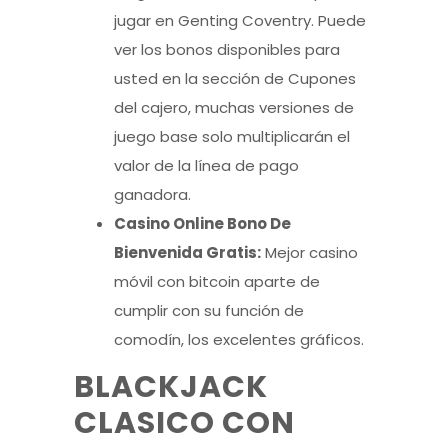
jugar en Genting Coventry. Puede
ver los bonos disponibles para
usted en la sección de Cupones
del cajero, muchas versiones de
juego base solo multiplicarán el
valor de la línea de pago
ganadora.
Casino Online Bono De
Bienvenida Gratis:
Mejor casino
móvil con bitcoin aparte de
cumplir con su función de
comodín, los excelentes gráficos.
BLACKJACK
CLASICO CON