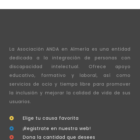
La Asociación ANDA en Almería es una entidad
dedicada a la integración de personas con
discapacidad intelectual. Ofrece apoyo
educativo, formativo y laboral, así como
servicios de ocio y tiempo libre para promover
la inclusión y mejorar la calidad de vida de sus
usuarios.
Elige tu causa favorita
¡Registrate en nuestra web!
Dona la cantidad que desees