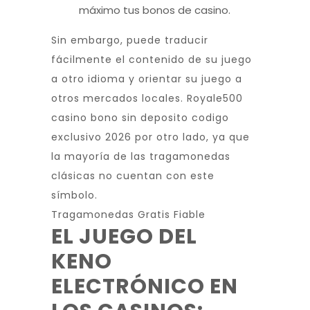
máximo tus bonos de casino.
Sin embargo, puede traducir
fácilmente el contenido de su juego
a otro idioma y orientar su juego a
otros mercados locales. Royale500
casino bono sin deposito codigo
exclusivo 2026 por otro lado, ya que
la mayoría de las tragamonedas
clásicas no cuentan con este
símbolo.
Tragamonedas Gratis Fiable
EL JUEGO DEL
KENO
ELECTRÓNICO EN