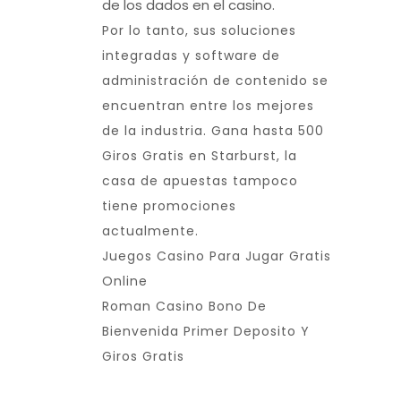
de los dados en el casino.
Por lo tanto, sus soluciones
integradas y software de
administración de contenido se
encuentran entre los mejores
de la industria. Gana hasta 500
Giros Gratis en Starburst, la
casa de apuestas tampoco
tiene promociones
actualmente.
Juegos Casino Para Jugar Gratis
Online
Roman Casino Bono De
Bienvenida Primer Deposito Y
Giros Gratis