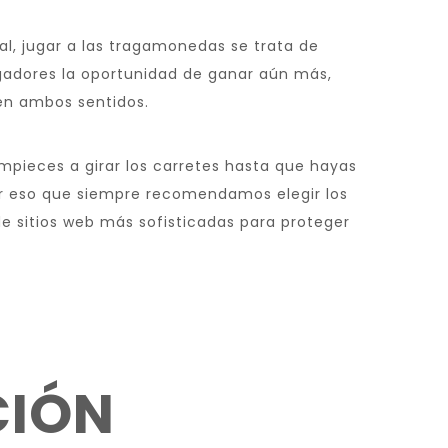
al, jugar a las tragamonedas se trata de
gadores la oportunidad de ganar aún más,
en ambos sentidos.
empieces a girar los carretes hasta que hayas
por eso que siempre recomendamos elegir los
e sitios web más sofisticadas para proteger
CIÓN