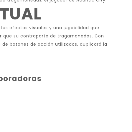
de tragamonedas, el jugador de Atlantic City.
RTUAL
ntes efectos visuales y una jugabilidad que
ar que su contraparte de tragamonedas. Con
e de botones de acción utilizados, duplicará la
boradoras