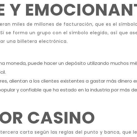
E Y EMOCIONAN
eneran miles de millones de facturación, que es el símb
 Si se forma un grupo con el símbolo elegido, así que a
ar una billetera electrónica.
 una moneda, puede hacer un depósito utilizando muchos mé
il.
es, alientan a los clientes existentes a gastar más dinero 
opular y confiable que ha estado en la industria por más d
DOR CASINO
 tercera carta según las reglas del punto y banca, que le