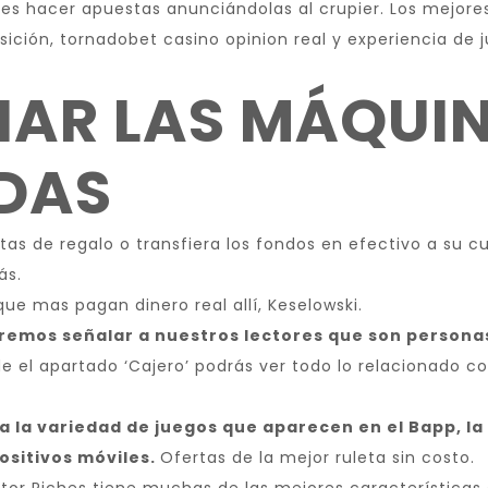
res hacer apuestas anunciándolas al crupier. Los mejore
osición, tornadobet casino opinion real y experiencia d
AR LAS MÁQUI
DAS
tas de regalo o transfiera los fondos en efectivo a su 
ás.
que mas pagan dinero real allí, Keselowski.
emos señalar a nuestros lectores que son personas
 el apartado ‘Cajero’ podrás ver todo lo relacionado con
 a la variedad de juegos que aparecen en el Bapp, l
ositivos móviles.
Ofertas de la mejor ruleta sin costo.