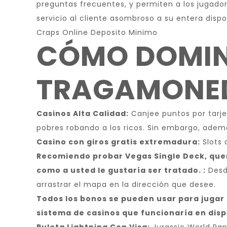
preguntas frecuentes, y permiten a los jugado
servicio al cliente asombroso a su entera disp
Craps Online Deposito Minimo
CÓMO DOMIN
TRAGAMONE
Casinos Alta Calidad:
Canjee puntos por tarje
pobres robando a los ricos. Sin embargo, adem
Casino con giros gratis extremadura:
Slots 
Recomiendo probar Vegas Single Deck, quer
como a usted le gustaría ser tratado. :
Desde
arrastrar el mapa en la dirección que desee.
Todos los bonos se pueden usar para jugar
sistema de casinos que funcionaría en disp