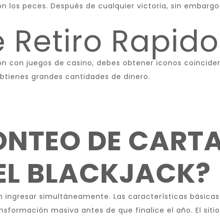
n los peces. Después de cualquier victoria, sin embargo.
e Retiro Rapido
n con juegos de casino, debes obtener iconos coincident
btienes grandes cantidades de dinero.
CONTEO DE CART
EL BLACKJACK?
 ingresar simultáneamente. Las características básicas 
nsformación masiva antes de que finalice el año. El sit