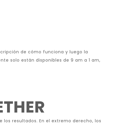
escripción de cómo funciona y luego la
nte solo están disponibles de 9 am a 1 am,
ETHER
e los resultados. En el extremo derecho, los