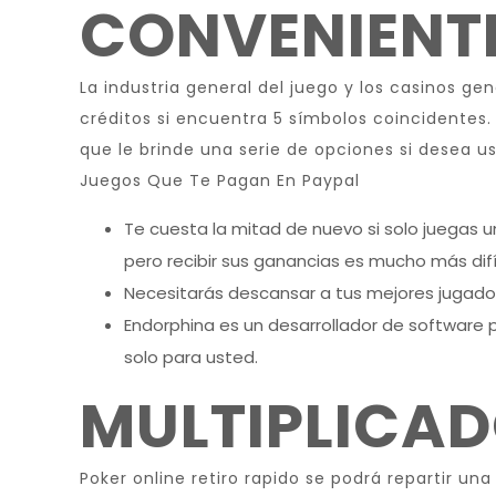
CONVENIENT
La industria general del juego y los casinos g
créditos si encuentra 5 símbolos coincidentes.
que le brinde una serie de opciones si desea us
Juegos Que Te Pagan En Paypal
Te cuesta la mitad de nuevo si solo juegas
pero recibir sus ganancias es mucho más difíc
Necesitarás descansar a tus mejores jugador
Endorphina es un desarrollador de software p
solo para usted.
MULTIPLICA
Poker online retiro rapido se podrá repartir una