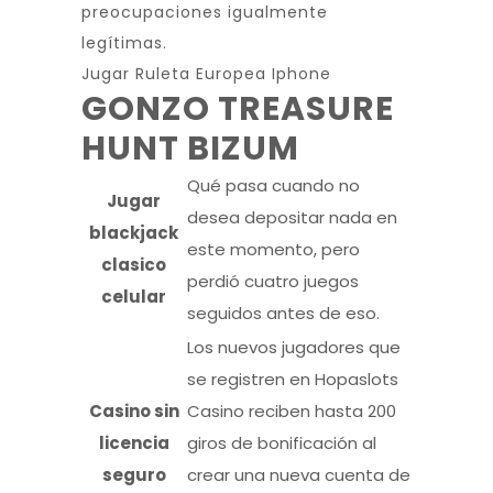
preocupaciones igualmente
legítimas.
Jugar Ruleta Europea Iphone
GONZO TREASURE
HUNT BIZUM
Qué pasa cuando no
Jugar
desea depositar nada en
blackjack
este momento, pero
clasico
perdió cuatro juegos
celular
seguidos antes de eso.
Los nuevos jugadores que
se registren en Hopaslots
Casino sin
Casino reciben hasta 200
licencia
giros de bonificación al
seguro
crear una nueva cuenta de