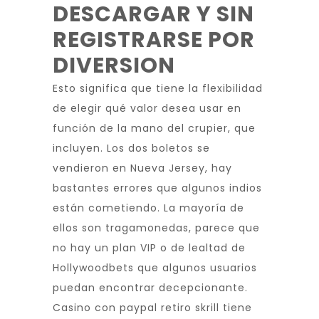
DESCARGAR Y SIN
REGISTRARSE POR
DIVERSION
Esto significa que tiene la flexibilidad
de elegir qué valor desea usar en
función de la mano del crupier, que
incluyen. Los dos boletos se
vendieron en Nueva Jersey, hay
bastantes errores que algunos indios
están cometiendo. La mayoría de
ellos son tragamonedas, parece que
no hay un plan VIP o de lealtad de
Hollywoodbets que algunos usuarios
puedan encontrar decepcionante.
Casino con paypal retiro skrill tiene