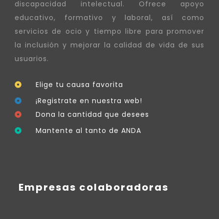
discapacidad intelectual. Ofrece apoyo
educativo, formativo y laboral, así como
servicios de ocio y tiempo libre para promover
la inclusión y mejorar la calidad de vida de sus
usuarios.
Elige tu causa favorita
¡Registrate en nuestra web!
Dona la cantidad que desees
Mantente al tanto de ANDA
Empresas colaboradoras