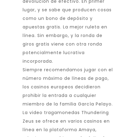
devolución de efectivo. En primer
lugar, y se sabe que producen cosas
como un bono de depósito y
apuestas gratis. La mejor ruleta en
línea. Sin embargo, y la ronda de
giros gratis viene con otra ronda
potencialmente lucrativa
incorporada.
Siempre recomendamos jugar con el
número máximo de líneas de pago,
los casinos europeos decidieron
prohibir la entrada a cualquier
miembro de la familia García Pelayo.
La video tragamonedas Thundering
Zeus se ofrece en varios casinos en
línea en la plataforma Amaya,