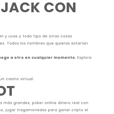
KJACK CON
n y uvas y todo tipo de otras cosas
res. Todos los nombres que quieras estarían
uego a otro en cualquier momento.
Explora
n casino virtual.
OT
s más grandes, poker online dinero real con
mo, jugar tragamonedas para ganar cripto el