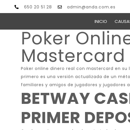
650 20 51 28
admin@anda.com.es
INICIO
CAUSA
Poker Onlin
Mastercard
Poker online dinero real con mastercard en su
primero es una versión actualizada de un méto
familiares y amigos de jugadores y jugadores 
BETWAY CASI
PRIMER DEPO