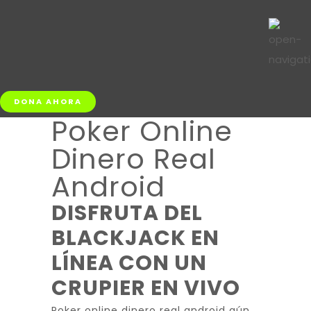
DONA AHORA
Poker Online
Dinero Real
Android
DISFRUTA DEL
BLACKJACK EN
LÍNEA CON UN
CRUPIER EN VIVO
Poker online dinero real android aún