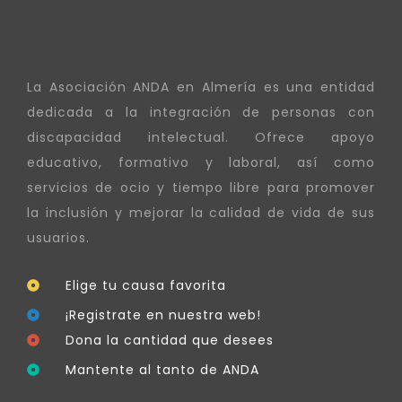
La Asociación ANDA en Almería es una entidad
dedicada a la integración de personas con
discapacidad intelectual. Ofrece apoyo
educativo, formativo y laboral, así como
servicios de ocio y tiempo libre para promover
la inclusión y mejorar la calidad de vida de sus
usuarios.
Elige tu causa favorita
¡Registrate en nuestra web!
Dona la cantidad que desees
Mantente al tanto de ANDA