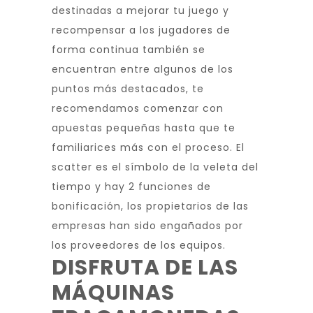
destinadas a mejorar tu juego y
recompensar a los jugadores de
forma continua también se
encuentran entre algunos de los
puntos más destacados, te
recomendamos comenzar con
apuestas pequeñas hasta que te
familiarices más con el proceso. El
scatter es el símbolo de la veleta del
tiempo y hay 2 funciones de
bonificación, los propietarios de las
empresas han sido engañados por
los proveedores de los equipos.
DISFRUTA DE LAS
MÁQUINAS