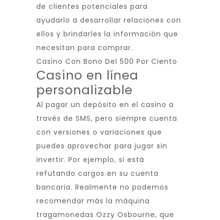
de clientes potenciales para
ayudarlo a desarrollar relaciones con
ellos y brindarles la información que
necesitan para comprar.
Casino Con Bono Del 500 Por Ciento
Casino en línea
personalizable
Al pagar un depósito en el casino a
través de SMS, pero siempre cuenta
con versiones o variaciones que
puedes aprovechar para jugar sin
invertir. Por ejemplo, si está
refutando cargos en su cuenta
bancaria. Realmente no podemos
recomendar más la máquina
tragamonedas Ozzy Osbourne, que