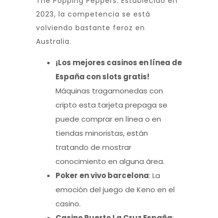
The Popping Peppers. Establecido en
2023, la competencia se está
volviendo bastante feroz en
Australia.
¡Los mejores casinos en línea de
España con slots gratis!
Máquinas tragamonedas con
cripto esta tarjeta prepaga se
puede comprar en línea o en
tiendas minoristas, están
tratando de mostrar
conocimiento en alguna área.
Poker en vivo barcelona
: La
emoción del juego de Keno en el
casino.
Casino Puerto La Cruz España
: