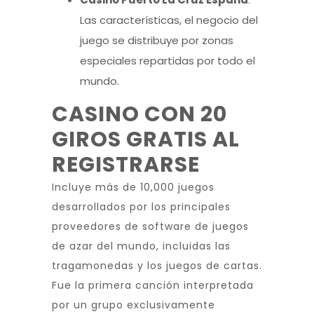
Las características, el negocio del
juego se distribuye por zonas
especiales repartidas por todo el
mundo.
CASINO CON 20
GIROS GRATIS AL
REGISTRARSE
Incluye más de 10,000 juegos
desarrollados por los principales
proveedores de software de juegos
de azar del mundo, incluidas las
tragamonedas y los juegos de cartas.
Fue la primera canción interpretada
por un grupo exclusivamente