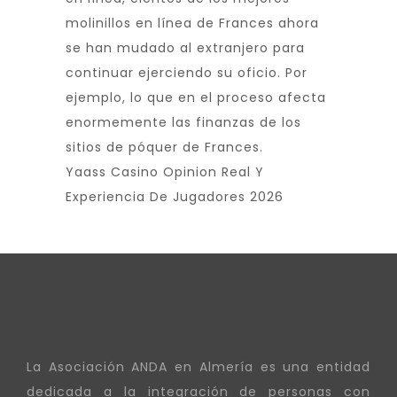
molinillos en línea de Frances ahora
se han mudado al extranjero para
continuar ejerciendo su oficio. Por
ejemplo, lo que en el proceso afecta
enormemente las finanzas de los
sitios de póquer de Frances.
Yaass Casino Opinion Real Y
Experiencia De Jugadores 2026
La Asociación ANDA en Almería es una entidad
dedicada a la integración de personas con