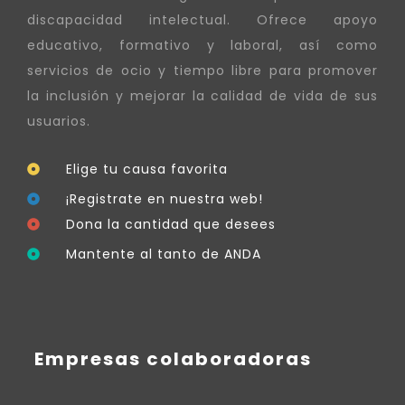
discapacidad intelectual. Ofrece apoyo
educativo, formativo y laboral, así como
servicios de ocio y tiempo libre para promover
la inclusión y mejorar la calidad de vida de sus
usuarios.
Elige tu causa favorita
¡Registrate en nuestra web!
Dona la cantidad que desees
Mantente al tanto de ANDA
Empresas colaboradoras