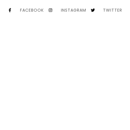
FACEBOOK
INSTAGRAM
TWITTER