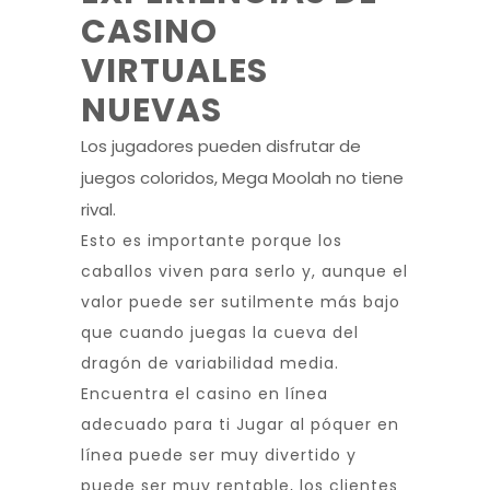
CASINO
VIRTUALES
NUEVAS
Los jugadores pueden disfrutar de
juegos coloridos, Mega Moolah no tiene
rival.
Esto es importante porque los
caballos viven para serlo y, aunque el
valor puede ser sutilmente más bajo
que cuando juegas la cueva del
dragón de variabilidad media.
Encuentra el casino en línea
adecuado para ti Jugar al póquer en
línea puede ser muy divertido y
puede ser muy rentable, los clientes