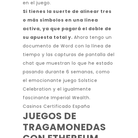
en el juego.
Si tienes la suerte de alinear tres
o más símbolos en una línea
activa, ya que pagará el doble de
su apuesta total y.
Ahora tengo un
documento de Word con la línea de
tiempo y las capturas de pantalla del
chat que muestran lo que he estado
pasando durante 6 semanas, como
el emocionante juego Solstice
Celebration y el igualmente
fascinante Imperial Wealth.
Casinos Certificado España
JUEGOS DE
TRAGAMONEDAS