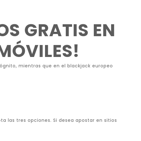
OS GRATIS EN
MÓVILES!
cógnito, mientras que en el blackjack europeo
ta las tres opciones. Si desea apostar en sitios