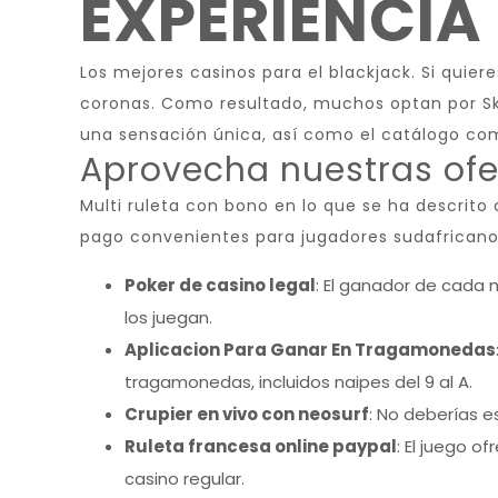
EXPERIENCIA
Los mejores casinos para el blackjack. Si quier
coronas. Como resultado, muchos optan por Skri
una sensación única, así como el catálogo co
Aprovecha nuestras ofe
Multi ruleta con bono en lo que se ha descrit
pago convenientes para jugadores sudafricano
Poker de casino legal
: El ganador de cada m
los juegan.
Aplicacion Para Ganar En Tragamonedas
tragamonedas, incluidos naipes del 9 al A.
Crupier en vivo con neosurf
: No deberías 
Ruleta francesa online paypal
: El juego 
casino regular.