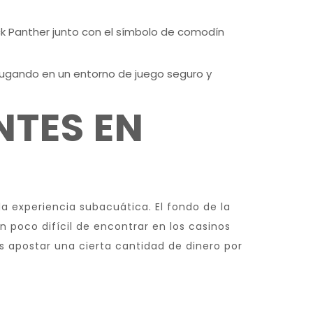
ck Panther junto con el símbolo de comodín
jugando en un entorno de juego seguro y
TES EN
 experiencia subacuática. El fondo de la
 poco difícil de encontrar en los casinos
es apostar una cierta cantidad de dinero por