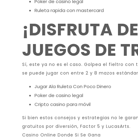
Poker de casino legal
Ruleta rapida con mastercard
¡DISFRUTA D
JUEGOS DE 
Sí, este ya no es el caso. Golpea el fieltro co
se puede jugar con entre 2 y 8 mazos estándar
Jugar Ala Ruleta Con Poco Dinero
Poker de casino legal
Cripto casino para móvil
Si bien estos consejos y estrategias no le garan
gratuitos por diversión, Factor 5 y LucasArts.
Casino Online Donde Si Se Gana