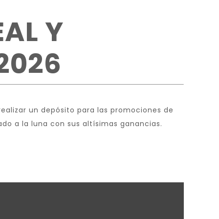
AL Y
2026
realizar un depósito para las promociones de
ado a la luna con sus altísimas ganancias.