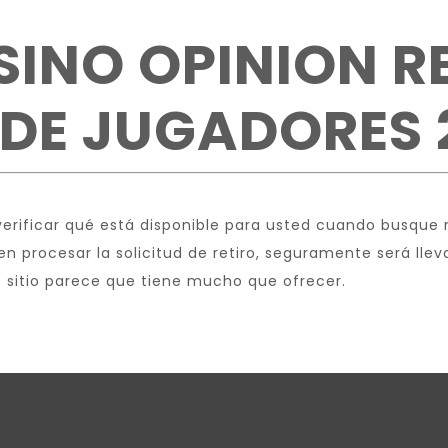
INO OPINION RE
 DE JUGADORES 
erificar qué está disponible para usted cuando busque 
n procesar la solicitud de retiro, seguramente será llev
e sitio parece que tiene mucho que ofrecer.