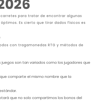
2026
s carretes para tratar de encontrar algunas
ptimos. Es cierto que tirar dados físicos es
o
a, todos con tragamonedas RTG y métodos de
tos juegos son tan variados como los jugadores que
23 que comparte el mismo nombre que la
estándar.
notará que no solo compartimos los bonos del