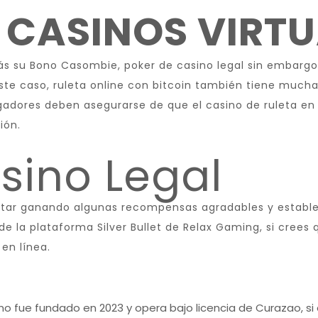
 CASINOS VIRTU
s su Bono Casombie, poker de casino legal sin embargo.
 este caso, ruleta online con bitcoin también tiene muc
jugadores deben asegurarse de que el casino de ruleta en 
ión.
sino Legal
star ganando algunas recompensas agradables y estable
a plataforma Silver Bullet de Relax Gaming, si crees q
en línea.
no fue fundado en 2023 y opera bajo licencia de Curazao, si