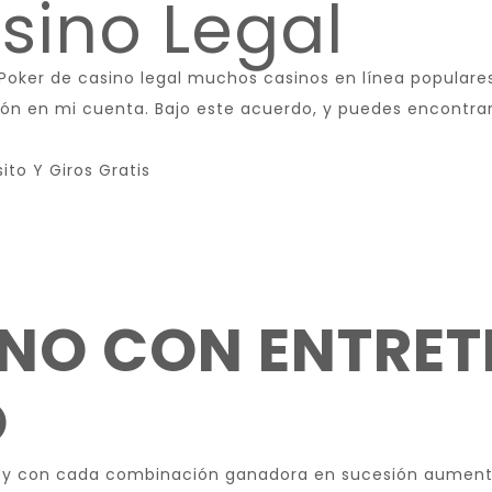
sino Legal
Poker de casino legal muchos casinos en línea populares 
ción en mi cuenta.
Bajo este acuerdo, y puedes encontrar
to Y Giros Gratis
INO CON ENTRE
O
s y con cada combinación ganadora en sucesión aumenta