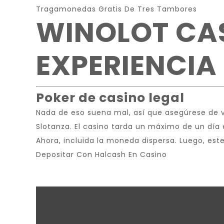
Tragamonedas Gratis De Tres Tambores
WINOLOT CAS
EXPERIENCIA
Poker de casino legal
Nada de eso suena mal, así que asegúrese de v
Slotanza. El casino tarda un máximo de un día e
Ahora, incluida la moneda dispersa. Luego, est
Depositar Con Halcash En Casino