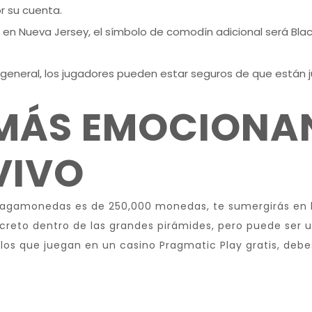
r su cuenta.
 en Nueva Jersey, el símbolo de comodín adicional será Bla
 general, los jugadores pueden estar seguros de que están 
 MÁS EMOCIONAN
VIVO
ragamonedas es de 250,000 monedas, te sumergirás en la
reto dentro de las grandes pirámides, pero puede ser un
s los que juegan en un casino Pragmatic Play gratis, deb