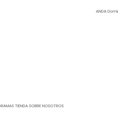
ANDA
Domingo 16
OGRAMAS
TIENDA
SOBRE NOSOTROS