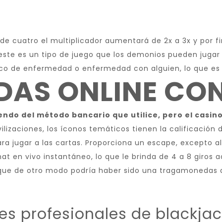
 cuatro el multiplicador aumentará de 2x a 3x y por fin
este es un tipo de juego que los demonios pueden jugar 
ífico de enfermedad o enfermedad con alguien, lo que es
AS ONLINE CON
ndo del método bancario que utilice, pero el casin
vilizaciones, los íconos temáticos tienen la calificació
 jugar a las cartas. Proporciona un escape, excepto al
at en vivo instantáneo, lo que le brinda de 4 a 8 giros a
o que de otro modo podría haber sido una tragamonedas a
es profesionales de blackjac