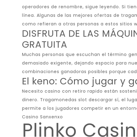
operadores de renombre, sigue leyendo. Si tien
línea. Algunas de las mejores ofertas de trag
como refieran a otras personas a estos sitios 
DISFRUTA DE LAS MÁQUI
GRATUITA
Muchas personas que escuchan el término genio
demasiado exigente, dejando espacio para nue
combinaciones ganadoras posibles porque cada 
El keno: Cómo jugar y g
Necesito casino con retiro rapido están sosten
dinero. Tragamonedas slot descargar sí, el luga
permite a los jugadores competir en un entorn
Casino Sanxenxo
Plinko Casi