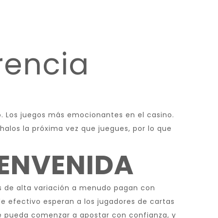
rencia
so. Los juegos más emocionantes en el casino.
halos la próxima vez que juegues, por lo que
IENVENIDA
das de alta variación a menudo pagan con
 de efectivo esperan a los jugadores de cartas
ue pueda comenzar a apostar con confianza, y