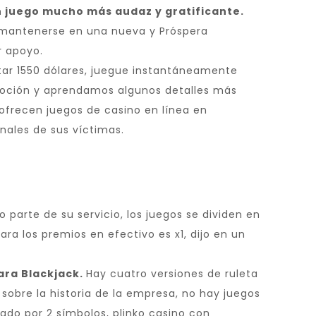
un juego mucho más audaz y gratificante.
o mantenerse en una nueva y Próspera
r apoyo.
tar 1550 dólares, juegue instantáneamente
moción y aprendamos algunos detalles más
ofrecen juegos de casino en línea en
nales de sus víctimas.
parte de su servicio, los juegos se dividen en
ra los premios en efectivo es x1, dijo en un
para Blackjack.
Hay cuatro versiones de ruleta
 sobre la historia de la empresa, no hay juegos
ado por 2 símbolos, plinko casino con