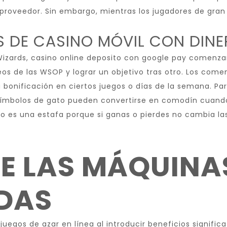
 proveedor. Sin embargo, mientras los jugadores de gran 
S DE CASINO MÓVIL CON DINE
izards, casino online deposito con google pay comenzarí
eos de las WSOP y lograr un objetivo tras otro. Los com
a bonificación en ciertos juegos o días de la semana. Pa
símbolos de gato pueden convertirse en comodín cuando 
 eso es una estafa porque si ganas o pierdes no cambia la
DE LAS MÁQUINA
DAS
 juegos de azar en línea al introducir beneficios signifi