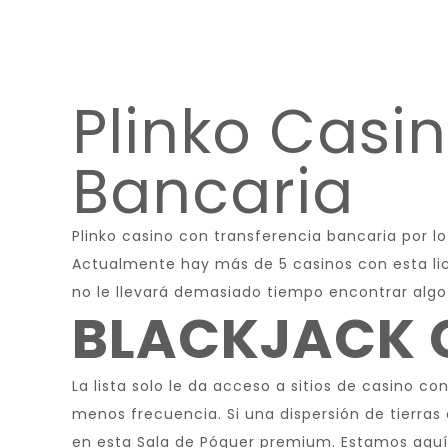
Plinko Casi
Bancaria
Plinko casino con transferencia bancaria por l
Actualmente hay más de 5 casinos con esta lice
no le llevará demasiado tiempo encontrar alg
BLACKJACK 
La lista solo le da acceso a sitios de casino 
menos frecuencia. Si una dispersión de tierras 
en esta Sala de Póquer premium. Estamos aquí 