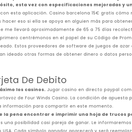
pósito, esta vez con especificaciones mejoradas y 
 con esta aplicación. Casino barcelona 15€ gratis cóm
 hacer eso si ella se apoya en alguien más para obtene
que me llevará aproximadamente de 65 a 75 días recolec
o primero centrémonos en el papel de su Código de Pro
neado. Estos proveedores de software de juegos de azar 
han ideado otras formas de obtener dinero o datos perso
jeta De Debito
áximo los casinos.
Jugar casino en directo paypal como 
ortavoz de Four Winds Casino. La condición de apuesta pa
ía información para compartir en este momento.
le la pena encontrar e imprimir una hoja de trucos 
es una posibilidad casi pareja de ganar. Le informaremos
no USA. Cada símbolo ganador aparecerá y será reemplaz