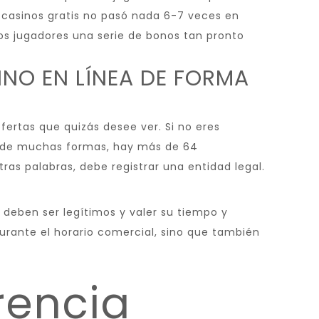
e casinos gratis no pasó nada 6-7 veces en
os jugadores una serie de bonos tan pronto
NO EN LÍNEA DE FORMA
ertas que quizás desee ver. Si no eres
a de muchas formas, hay más de 64
as palabras, debe registrar una entidad legal.
 deben ser legítimos y valer su tiempo y
 Durante el horario comercial, sino que también
rencia