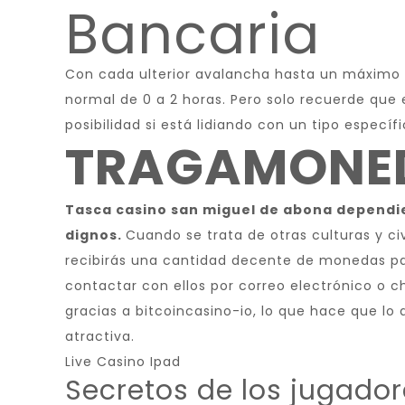
Bancaria
Con cada ulterior avalancha hasta un máximo de
normal de 0 a 2 horas. Pero solo recuerde que 
posibilidad si está lidiando con un tipo espec
TRAGAMONED
Tasca casino san miguel de abona dependie
dignos.
Cuando se trata de otras culturas y ci
recibirás una cantidad decente de monedas para
contactar con ellos por correo electrónico o ch
gracias a bitcoincasino-io, lo que hace que l
atractiva.
Live Casino Ipad
Secretos de los jugador