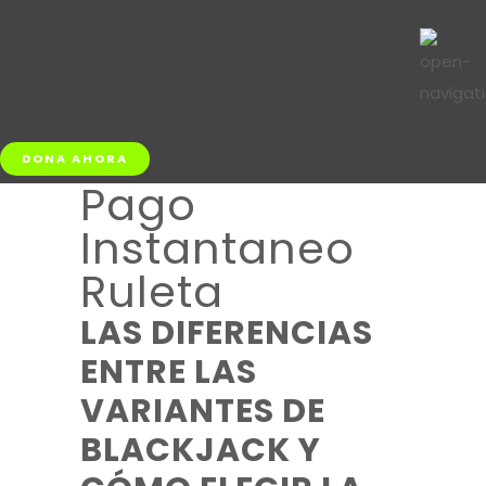
DONA AHORA
Pago
Instantaneo
Ruleta
LAS DIFERENCIAS
ENTRE LAS
VARIANTES DE
BLACKJACK Y