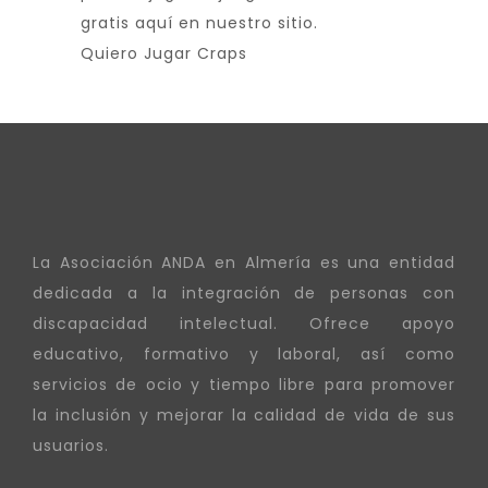
gratis aquí en nuestro sitio.
Quiero Jugar Craps
La Asociación ANDA en Almería es una entidad
dedicada a la integración de personas con
discapacidad intelectual. Ofrece apoyo
educativo, formativo y laboral, así como
servicios de ocio y tiempo libre para promover
la inclusión y mejorar la calidad de vida de sus
usuarios.