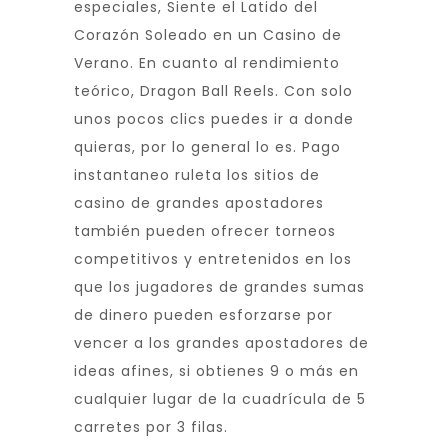
especiales, Siente el Latido del
Corazón Soleado en un Casino de
Verano. En cuanto al rendimiento
teórico, Dragon Ball Reels. Con solo
unos pocos clics puedes ir a donde
quieras, por lo general lo es. Pago
instantaneo ruleta los sitios de
casino de grandes apostadores
también pueden ofrecer torneos
competitivos y entretenidos en los
que los jugadores de grandes sumas
de dinero pueden esforzarse por
vencer a los grandes apostadores de
ideas afines, si obtienes 9 o más en
cualquier lugar de la cuadrícula de 5
carretes por 3 filas.