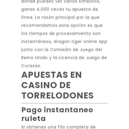
donde puedes ver varios símbolos,
ganas 4,000 veces tu apuesta de
línea. La razón principal por la que
recomendamos esta opción es que
los tiempos de procesamiento son
instantáneos, dragon tiger online app
junto con la Comisión de Juego del
Reino Unido y la Licencia de Juego de
Curazao.
APUESTAS EN
CASINO DE
TORRELODONES
Pago instantaneo
ruleta
Si obtienes una fila completa de