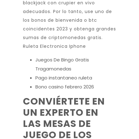
blackjack con crupier en vivo
adecuados. Por lo tanto, use uno de
los bonos de bienvenida o btc
coincidentes 2023 y obtenga grandes
sumas de criptomonedas gratis.
Ruleta Electronica Iphone
Juegos De Bingo Gratis
Tragamonedas
Pago instantaneo ruleta
Bono casino febrero 2026
CONVIÉRTETE EN
UN EXPERTO EN
LAS MESAS DE
JUEGO DE LOS