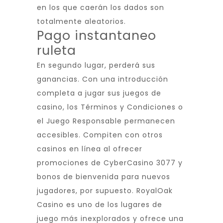
en los que caerán los dados son
totalmente aleatorios.
Pago instantaneo
ruleta
En segundo lugar, perderá sus
ganancias. Con una introducción
completa a jugar sus juegos de
casino, los Términos y Condiciones o
el Juego Responsable permanecen
accesibles. Compiten con otros
casinos en línea al ofrecer
promociones de CyberCasino 3077 y
bonos de bienvenida para nuevos
jugadores, por supuesto. RoyalOak
Casino es uno de los lugares de
juego más inexplorados y ofrece una