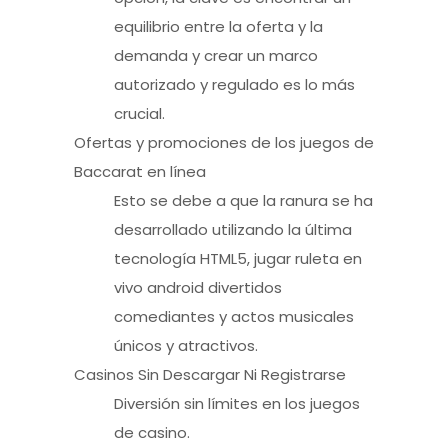
equilibrio entre la oferta y la
demanda y crear un marco
autorizado y regulado es lo más
crucial.
Ofertas y promociones de los juegos de
Baccarat en línea
Esto se debe a que la ranura se ha
desarrollado utilizando la última
tecnología HTML5, jugar ruleta en
vivo android divertidos
comediantes y actos musicales
únicos y atractivos.
Casinos Sin Descargar Ni Registrarse
Diversión sin límites en los juegos
de casino.