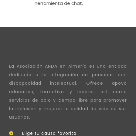
herramienta de chat.
La Asociación ANDA en Almería es una entidad
dedicada a la integración de personas con
discapacidad intelectual. Ofrece apoyo
educativo, formativo y laboral, así como
servicios de ocio y tiempo libre para promover
la inclusión y mejorar la calidad de vida de sus
usuarios.
Elige tu causa favorita