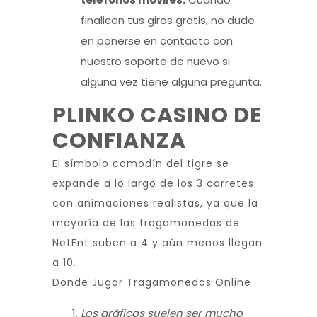
finalicen tus giros gratis, no dude
en ponerse en contacto con
nuestro soporte de nuevo si
alguna vez tiene alguna pregunta.
PLINKO CASINO DE
CONFIANZA
El símbolo comodín del tigre se
expande a lo largo de los 3 carretes
con animaciones realistas, ya que la
mayoría de las tragamonedas de
NetEnt suben a 4 y aún menos llegan
a 10.
Donde Jugar Tragamonedas Online
Los gráficos suelen ser mucho