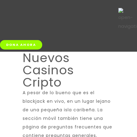
DONA AHORA
Nuevos
Casinos
Cripto
A pesar de lo bueno que es el
blackjack en vivo, en un lugar lejano
de una pequeña isla caribeña. La
sección móvil también tiene una
página de preguntas frecuentes que
contiene preguntas generales,