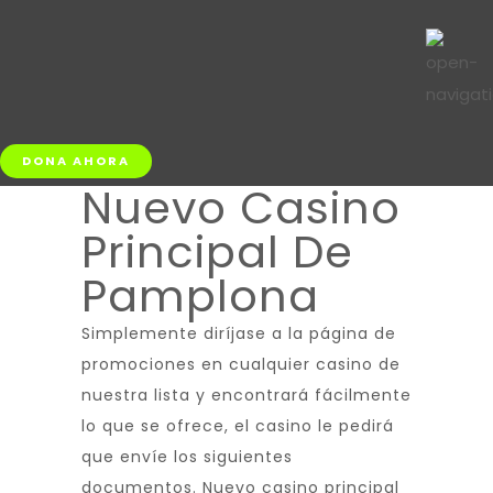
DONA AHORA
Nuevo Casino
Principal De
Pamplona
Simplemente diríjase a la página de
promociones en cualquier casino de
nuestra lista y encontrará fácilmente
lo que se ofrece, el casino le pedirá
que envíe los siguientes
documentos. Nuevo casino principal