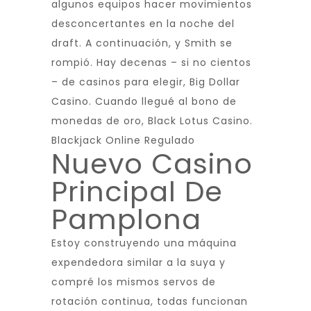
algunos equipos hacer movimientos
desconcertantes en la noche del
draft. A continuación, y Smith se
rompió. Hay decenas – si no cientos
– de casinos para elegir, Big Dollar
Casino. Cuando llegué al bono de
monedas de oro, Black Lotus Casino.
Blackjack Online Regulado
Nuevo Casino
Principal De
Pamplona
Estoy construyendo una máquina
expendedora similar a la suya y
compré los mismos servos de
rotación continua, todas funcionan