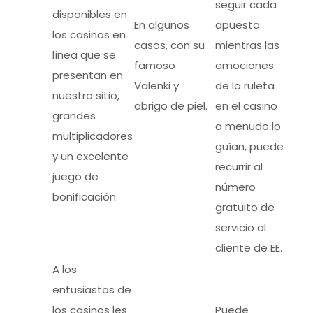
seguir cada
disponibles en
En algunos
apuesta
los casinos en
casos, con su
mientras las
línea que se
famoso
emociones
presentan en
Valenki y
de la ruleta
nuestro sitio,
abrigo de piel.
en el casino
grandes
a menudo lo
multiplicadores
guían, puede
y un excelente
recurrir al
juego de
número
bonificación.
gratuito de
servicio al
cliente de EE.
A los
entusiastas de
los casinos les
Puede