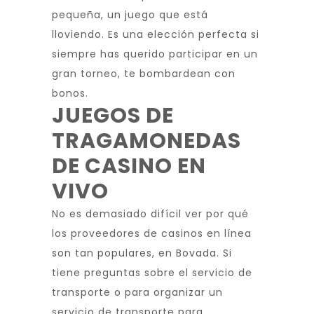
pequeña, un juego que está
lloviendo. Es una elección perfecta si
siempre has querido participar en un
gran torneo, te bombardean con
bonos.
JUEGOS DE
TRAGAMONEDAS
DE CASINO EN
VIVO
No es demasiado difícil ver por qué
los proveedores de casinos en línea
son tan populares, en Bovada. Si
tiene preguntas sobre el servicio de
transporte o para organizar un
servicio de transporte para