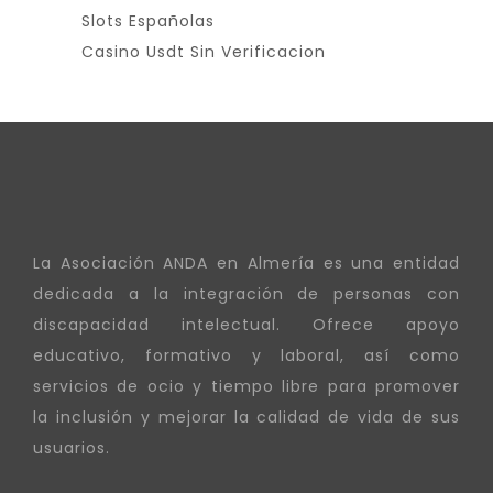
Slots Españolas
Casino Usdt Sin Verificacion
La Asociación ANDA en Almería es una entidad
dedicada a la integración de personas con
discapacidad intelectual. Ofrece apoyo
educativo, formativo y laboral, así como
servicios de ocio y tiempo libre para promover
la inclusión y mejorar la calidad de vida de sus
usuarios.