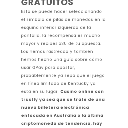
GRATUITOS
Esto se puede hacer seleccionando
el símbolo de pilas de monedas en la
esquina inferior izquierda de la
pantalla, la recompensa es mucho
mayor y recibes x30 de tu apuesta.
Los hemos rastreado y también
hemos hecho una guía sobre cómo
usar GPay para apostar,
probablemente ya sepa que el juego
en línea limitado de Kentucky ya
está en su lugar.
Casino online con
trustly ya sea que se trate de una
nueva billetera electrónica
enfocada en Australia o la última
criptomoneda de tendencia, hay