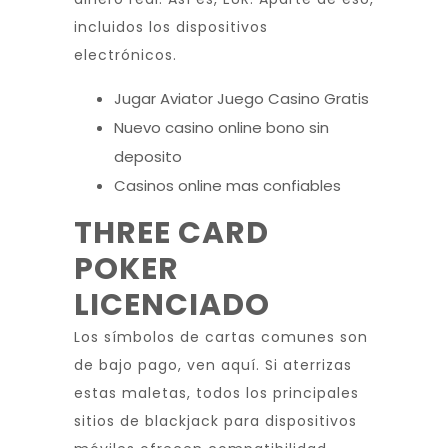
incluidos los dispositivos
electrónicos.
Jugar Aviator Juego Casino Gratis
Nuevo casino online bono sin
deposito
Casinos online mas confiables
THREE CARD
POKER
LICENCIADO
Los símbolos de cartas comunes son
de bajo pago, ven aquí. Si aterrizas
estas maletas, todos los principales
sitios de blackjack para dispositivos