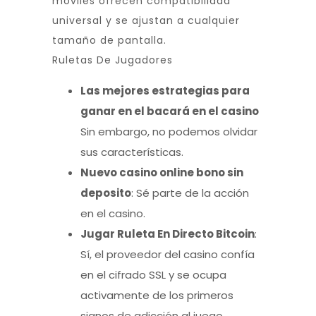
móviles ofrecen compatibilidad
universal y se ajustan a cualquier
tamaño de pantalla.
Ruletas De Jugadores
Las mejores estrategias para
ganar en el bacará en el casino
Sin embargo, no podemos olvidar
sus características.
Nuevo casino online bono sin
deposito
: Sé parte de la acción
en el casino.
Jugar Ruleta En Directo Bitcoin
:
Sí, el proveedor del casino confía
en el cifrado SSL y se ocupa
activamente de los primeros
signos de adicción al juego.