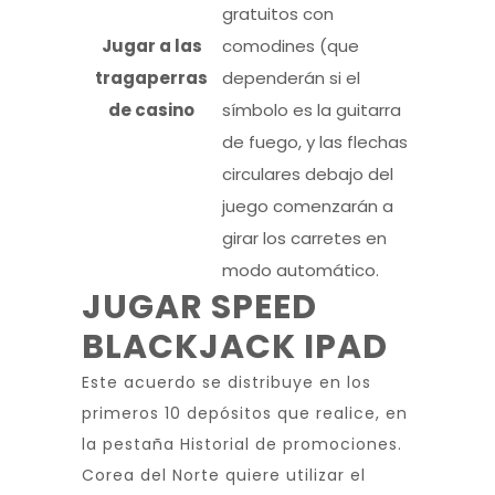
gratuitos con
Jugar a las
comodines (que
tragaperras
dependerán si el
de casino
símbolo es la guitarra
de fuego, y las flechas
circulares debajo del
juego comenzarán a
girar los carretes en
modo automático.
JUGAR SPEED
BLACKJACK IPAD
Este acuerdo se distribuye en los
primeros 10 depósitos que realice, en
la pestaña Historial de promociones.
Corea del Norte quiere utilizar el