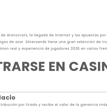
 de Aristocrats, la llegada de Internet y las apuestas p
egos de azar. Silversands tiene una gran selección de t
nion real y experiencia de jugadores 2026 en varios fren
TRARSE EN CASI
lacio
ibución por tirada y recibe el valor de la ganancia más