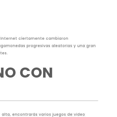
or Internet ciertamente cambiaron
ragamonedas progresivas aleatorias y una gran
tes.
NO CON
 alta, encontrarás varios juegos de video