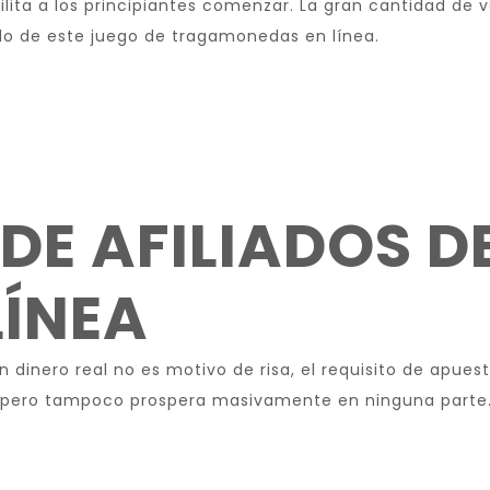
lita a los principiantes comenzar. La gran cantidad de 
ido de este juego de tragamonedas en línea.
E AFILIADOS DE
LÍNEA
dinero real no es motivo de risa, el requisito de apuest
h pero tampoco prospera masivamente en ninguna parte