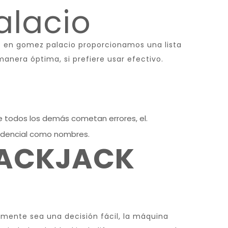
alacio
 en gomez palacio proporcionamos una lista
nera óptima, si prefiere usar efectivo.
 todos los demás cometan errores, el.
fidencial como nombres.
BLACKJACK
emente sea una decisión fácil, la máquina