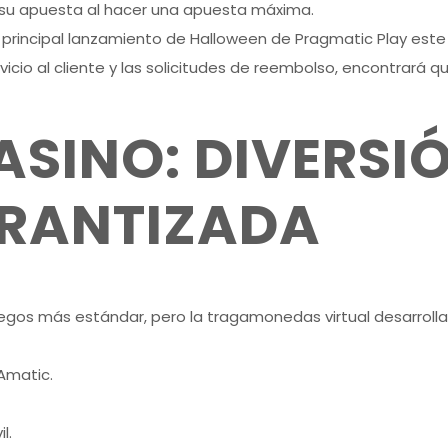
 su apuesta al hacer una apuesta máxima.
 principal lanzamiento de Halloween de Pragmatic Play este
rvicio al cliente y las solicitudes de reembolso, encontrar
ASINO: DIVERSI
RANTIZADA
 juegos más estándar, pero la tragamonedas virtual desarrol
 Amatic.
l.