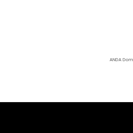
ANDA
Domingo 16 d