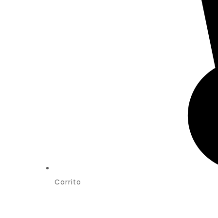
Carrito