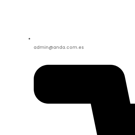
admin@anda.com.es