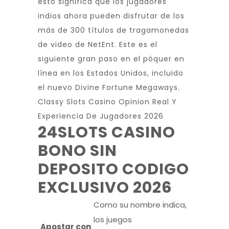
esto significa que los jugadores
indios ahora pueden disfrutar de los
más de 300 títulos de tragamonedas
de video de NetEnt. Este es el
siguiente gran paso en el póquer en
línea en los Estados Unidos, incluido
el nuevo Divine Fortune Megaways.
Classy Slots Casino Opinion Real Y
Experiencia De Jugadores 2026
24SLOTS CASINO
BONO SIN
DEPOSITO CODIGO
EXCLUSIVO 2026
Como su nombre indica,
los juegos
Apostar con