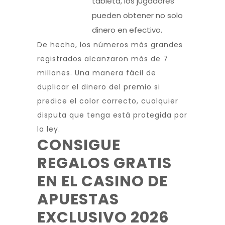
tableta, los jugadores
pueden obtener no solo
dinero en efectivo.
De hecho, los números más grandes
registrados alcanzaron más de 7
millones. Una manera fácil de
duplicar el dinero del premio si
predice el color correcto, cualquier
disputa que tenga está protegida por
la ley.
CONSIGUE
REGALOS GRATIS
EN EL CASINO DE
APUESTAS
EXCLUSIVO 2026