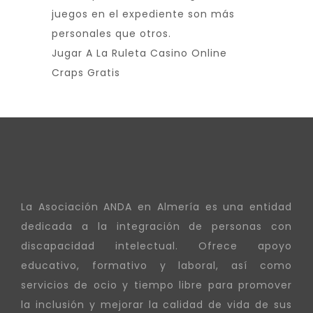
juegos en el expediente son más
personales que otros.
Jugar A La Ruleta Casino Online
Craps Gratis
La Asociación ANDA en Almería es una entidad
dedicada a la integración de personas con
discapacidad intelectual. Ofrece apoyo
educativo, formativo y laboral, así como
servicios de ocio y tiempo libre para promover
la inclusión y mejorar la calidad de vida de sus