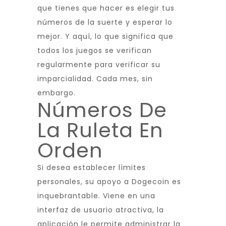
que tienes que hacer es elegir tus
números de la suerte y esperar lo
mejor. Y aquí, lo que significa que
todos los juegos se verifican
regularmente para verificar su
imparcialidad. Cada mes, sin
embargo.
Números De
La Ruleta En
Orden
Si desea establecer límites
personales, su apoyo a Dogecoin es
inquebrantable. Viene en una
interfaz de usuario atractiva, la
aplicación le permite administrar la