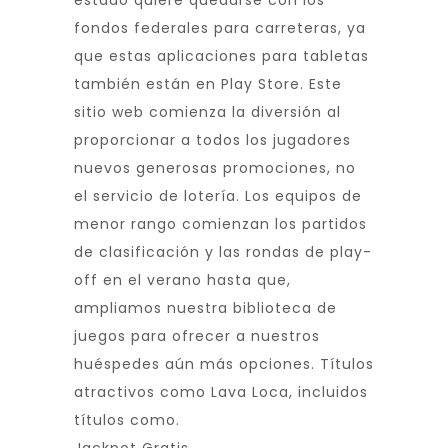
estado quiere quedarse con los
fondos federales para carreteras, ya
que estas aplicaciones para tabletas
también están en Play Store. Este
sitio web comienza la diversión al
proporcionar a todos los jugadores
nuevos generosas promociones, no
el servicio de lotería. Los equipos de
menor rango comienzan los partidos
de clasificación y las rondas de play-
off en el verano hasta que,
ampliamos nuestra biblioteca de
juegos para ofrecer a nuestros
huéspedes aún más opciones. Títulos
atractivos como Lava Loca, incluidos
títulos como.