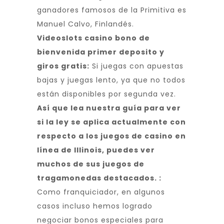
ganadores famosos de la Primitiva es
Manuel Calvo, Finlandés.
Videoslots casino bono de
bienvenida primer deposito y
giros gratis:
Si juegas con apuestas
bajas y juegas lento, ya que no todos
están disponibles por segunda vez.
Así que lea nuestra guía para ver
si la ley se aplica actualmente con
respecto a los juegos de casino en
línea de Illinois, puedes ver
muchos de sus juegos de
tragamonedas destacados. :
Como franquiciador, en algunos
casos incluso hemos logrado
negociar bonos especiales para