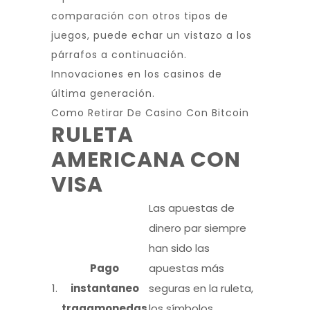
comparación con otros tipos de
juegos, puede echar un vistazo a los
párrafos a continuación.
Innovaciones en los casinos de
última generación.
Como Retirar De Casino Con Bitcoin
RULETA
AMERICANA CON
VISA
Las apuestas de
dinero par siempre
han sido las
Pago
apuestas más
1.
instantaneo
seguras en la ruleta,
tragamonedas
los símbolos