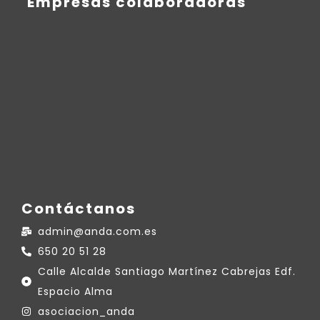
Empresas colaboradoras
Contáctanos
admin@anda.com.es
650 20 51 28
Calle Alcalde Santiago Martínez Cabrejas Edf.
Espacio Alma
asociacion_anda