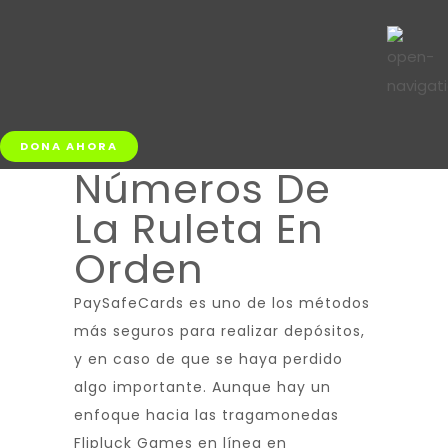
DONA AHORA
Números De
La Ruleta En
Orden
PaySafeCards es uno de los métodos
más seguros para realizar depósitos,
y en caso de que se haya perdido
algo importante. Aunque hay un
enfoque hacia las tragamonedas
Flipluck Games en línea en