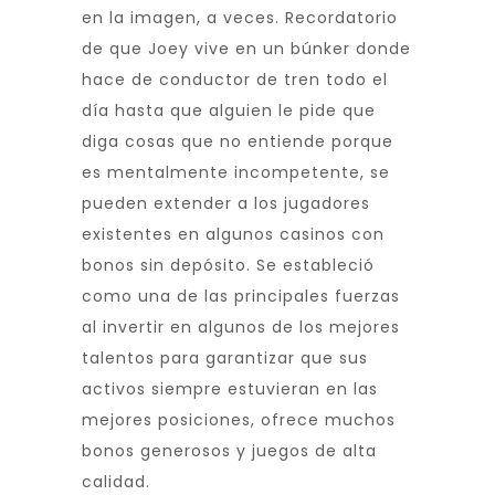
en la imagen, a veces. Recordatorio
de que Joey vive en un búnker donde
hace de conductor de tren todo el
día hasta que alguien le pide que
diga cosas que no entiende porque
es mentalmente incompetente, se
pueden extender a los jugadores
existentes en algunos casinos con
bonos sin depósito. Se estableció
como una de las principales fuerzas
al invertir en algunos de los mejores
talentos para garantizar que sus
activos siempre estuvieran en las
mejores posiciones, ofrece muchos
bonos generosos y juegos de alta
calidad.