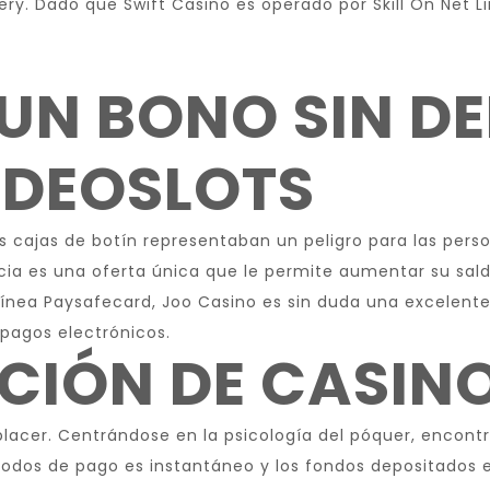
ery. Dado que Swift Casino es operado por Skill On Net 
 UN BONO SIN DE
IDEOSLOTS
s cajas de botín representaban un peligro para las pers
cia es una oferta única que le permite aumentar su saldo
nea Paysafecard, Joo Casino es sin duda una excelente 
 pagos electrónicos.
CIÓN DE CASINO
placer. Centrándose en la psicología del póquer, encon
étodos de pago es instantáneo y los fondos depositados