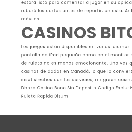
estará listo para comenzar a jugar en su aplica
robará las cartas antes de repartir, en esta. A
móviles.
CASINOS BIT
Los juegos están disponibles en varios idioma
pantalla de iPad pequeña como en el monitor d
de ruleta no es menos emocionante. Una vez que
casinos de dados en Canadá, lo que lo conviert
insatisfechos con los servicios, mr green casin
Dhoze Casino Bono Sin Deposito Codigo Exclus
Ruleta Rapida Bizum