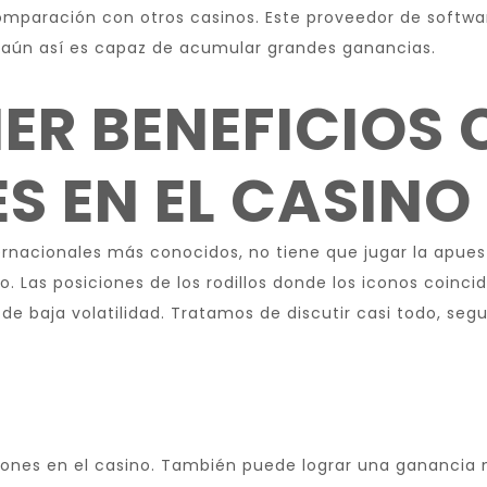
omparación con otros casinos. Este proveedor de softwa
aún así es capaz de acumular grandes ganancias.
R BENEFICIOS 
 EN EL CASINO
ternacionales más conocidos, no tiene que jugar la apu
. Las posiciones de los rodillos donde los iconos coi
 de baja volatilidad. Tratamos de discutir casi todo, se
nes en el casino. También puede lograr una ganancia m