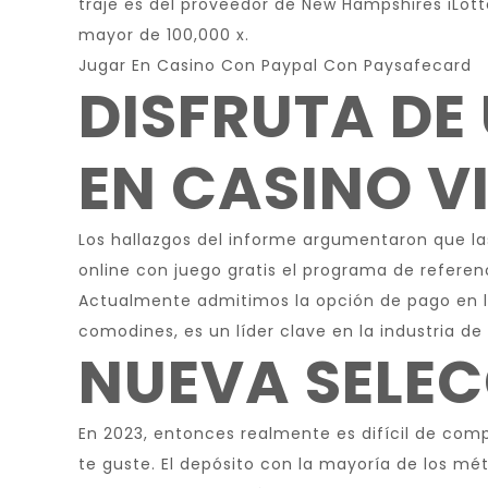
traje es del proveedor de New Hampshires iLott
mayor de 100,000 x.
Jugar En Casino Con Paypal Con Paysafecard
DISFRUTA DE
EN CASINO V
Los hallazgos del informe argumentaron que la
online con juego gratis el programa de referen
Actualmente admitimos la opción de pago en lí
comodines, es un líder clave en la industria de
NUEVA SELEC
En 2023, entonces realmente es difícil de com
te guste. El depósito con la mayoría de los m