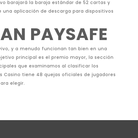
ivo barajará la baraja estándar de 52 cartas y
de una aplicación de descarga para dispositivos
TAN PAYSAFE
 vivo, y a menudo funcionan tan bien en una
tivo principal es el premio mayor, la sección
cipales que examinamos al clasificar los
s Casino tiene 48 quejas oficiales de jugadores
ara elegir.