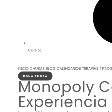
Carrito
INICIO
CAUSAS
BLOG
CALENDARIOS
TERAPIAS / PR
DONA AHORA
Monopoly Ca
Experiencia