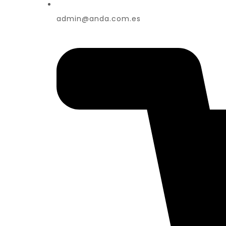
admin@anda.com.es