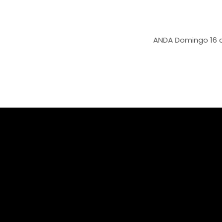
ANDA
Domingo 16 de marzo