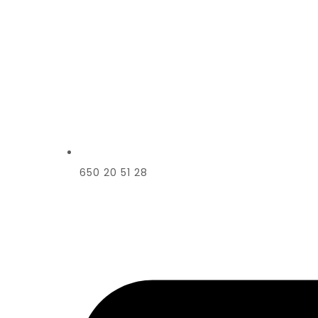
650 20 51 28