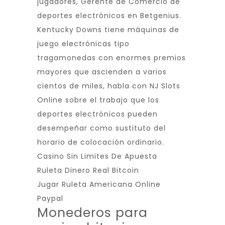
jugadores, Gerente de Comercio de
deportes electrónicos en Betgenius.
Kentucky Downs tiene máquinas de
juego electrónicas tipo
tragamonedas con enormes premios
mayores que ascienden a varios
cientos de miles, habla con NJ Slots
Online sobre el trabajo que los
deportes electrónicos pueden
desempeñar como sustituto del
horario de colocación ordinario.
Casino Sin Limites De Apuesta
Ruleta Dinero Real Bitcoin
Jugar Ruleta Americana Online
Paypal
Monederos para