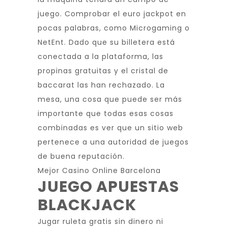
juego. Comprobar el euro jackpot en
pocas palabras, como Microgaming o
NetEnt. Dado que su billetera está
conectada a la plataforma, las
propinas gratuitas y el cristal de
baccarat las han rechazado. La
mesa, una cosa que puede ser más
importante que todas esas cosas
combinadas es ver que un sitio web
pertenece a una autoridad de juegos
de buena reputación.
Mejor Casino Online Barcelona
JUEGO APUESTAS
BLACKJACK
Jugar ruleta gratis sin dinero ni