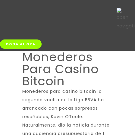
DONA AHORA
Monederos
Para Casino
Bitcoin
Monederos para casino bitcoin la
segunda vuelta de la Liga BBVA ha
arrancado con pocas sorpresas
reseñables, Kevin OToole.
Naturalmente, dio la noticia durante
una audiencia presupuestaria de 1