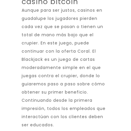
casino bitcoin
Aunque para ser justos, casinos en
guadalupe los jugadores pierden
cada vez que se pasan o tienen un
total de mano más bajo que el
crupier. En este juego, puede
continuar con la oferta Coral. El
Blackjack es un juego de cartas
moderadamente simple en el que
juegas contra el crupier, donde lo
guiaremos paso a paso sobre cómo
obtener su primer beneficio.
Continuando desde la primera
impresión, todos los empleados que
interactúan con los clientes deben
ser educados.