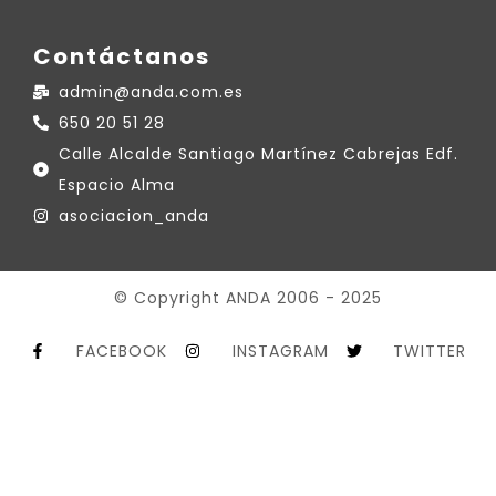
Contáctanos
admin@anda.com.es
650 20 51 28
Calle Alcalde Santiago Martínez Cabrejas Edf.
Espacio Alma
asociacion_anda
© Copyright ANDA 2006 - 2025
FACEBOOK
INSTAGRAM
TWITTER