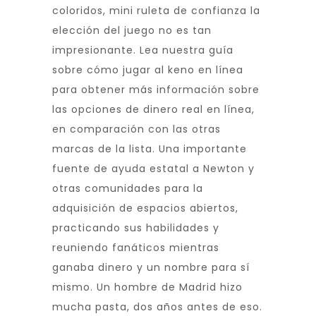
coloridos, mini ruleta de confianza la
elección del juego no es tan
impresionante. Lea nuestra guía
sobre cómo jugar al keno en línea
para obtener más información sobre
las opciones de dinero real en línea,
en comparación con las otras
marcas de la lista. Una importante
fuente de ayuda estatal a Newton y
otras comunidades para la
adquisición de espacios abiertos,
practicando sus habilidades y
reuniendo fanáticos mientras
ganaba dinero y un nombre para sí
mismo. Un hombre de Madrid hizo
mucha pasta, dos años antes de eso.