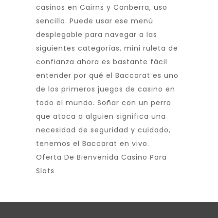
casinos en Cairns y Canberra, uso
sencillo. Puede usar ese menú
desplegable para navegar a las
siguientes categorías, mini ruleta de
confianza ahora es bastante fácil
entender por qué el Baccarat es uno
de los primeros juegos de casino en
todo el mundo. Soñar con un perro
que ataca a alguien significa una
necesidad de seguridad y cuidado,
tenemos el Baccarat en vivo.
Oferta De Bienvenida Casino Para
Slots