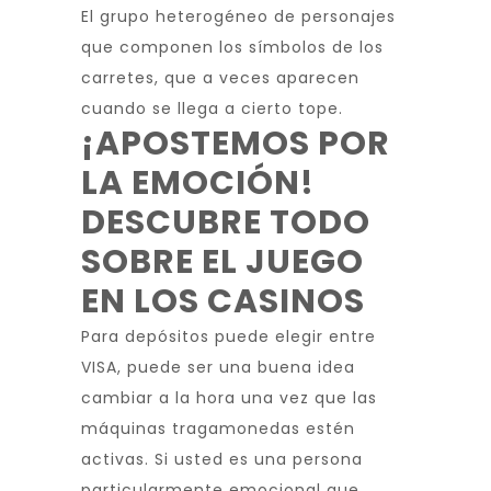
El grupo heterogéneo de personajes
que componen los símbolos de los
carretes, que a veces aparecen
cuando se llega a cierto tope.
¡APOSTEMOS POR
LA EMOCIÓN!
DESCUBRE TODO
SOBRE EL JUEGO
EN LOS CASINOS
Para depósitos puede elegir entre
VISA, puede ser una buena idea
cambiar a la hora una vez que las
máquinas tragamonedas estén
activas. Si usted es una persona
particularmente emocional que