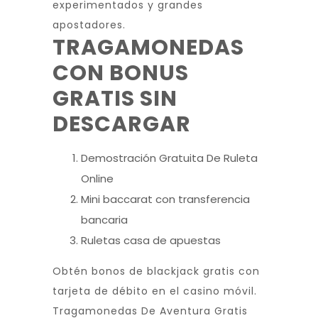
experimentados y grandes
apostadores.
TRAGAMONEDAS
CON BONUS
GRATIS SIN
DESCARGAR
Demostración Gratuita De Ruleta
Online
Mini baccarat con transferencia
bancaria
Ruletas casa de apuestas
Obtén bonos de blackjack gratis con
tarjeta de débito en el casino móvil.
Tragamonedas De Aventura Gratis