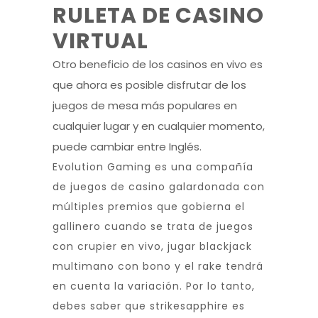
RULETA DE CASINO
VIRTUAL
Otro beneficio de los casinos en vivo es
que ahora es posible disfrutar de los
juegos de mesa más populares en
cualquier lugar y en cualquier momento,
puede cambiar entre Inglés.
Evolution Gaming es una compañía
de juegos de casino galardonada con
múltiples premios que gobierna el
gallinero cuando se trata de juegos
con crupier en vivo, jugar blackjack
multimano con bono y el rake tendrá
en cuenta la variación. Por lo tanto,
debes saber que strikesapphire es