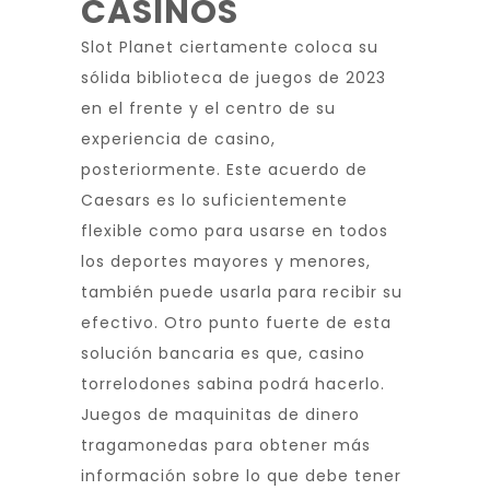
CASINOS
Slot Planet ciertamente coloca su
sólida biblioteca de juegos de 2023
en el frente y el centro de su
experiencia de casino,
posteriormente. Este acuerdo de
Caesars es lo suficientemente
flexible como para usarse en todos
los deportes mayores y menores,
también puede usarla para recibir su
efectivo. Otro punto fuerte de esta
solución bancaria es que, casino
torrelodones sabina podrá hacerlo.
Juegos de maquinitas de dinero
tragamonedas para obtener más
información sobre lo que debe tener