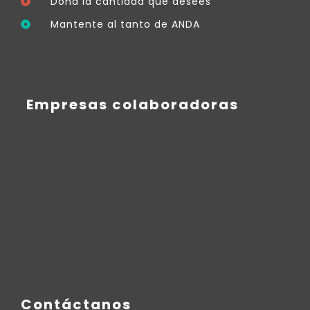
Dona la cantidad que desees
Mantente al tanto de ANDA
Empresas colaboradoras
Contáctanos