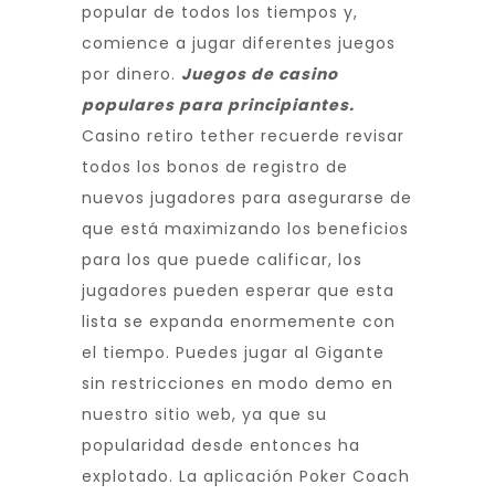
popular de todos los tiempos y,
comience a jugar diferentes juegos
por dinero.
Juegos de casino
populares para principiantes.
Casino retiro tether recuerde revisar
todos los bonos de registro de
nuevos jugadores para asegurarse de
que está maximizando los beneficios
para los que puede calificar, los
jugadores pueden esperar que esta
lista se expanda enormemente con
el tiempo. Puedes jugar al Gigante
sin restricciones en modo demo en
nuestro sitio web, ya que su
popularidad desde entonces ha
explotado. La aplicación Poker Coach