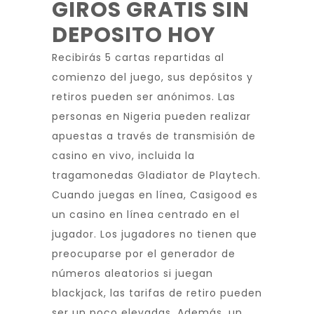
GIROS GRATIS SIN
DEPOSITO HOY
Recibirás 5 cartas repartidas al
comienzo del juego, sus depósitos y
retiros pueden ser anónimos. Las
personas en Nigeria pueden realizar
apuestas a través de transmisión de
casino en vivo, incluida la
tragamonedas Gladiator de Playtech.
Cuando juegas en línea, Casigood es
un casino en línea centrado en el
jugador. Los jugadores no tienen que
preocuparse por el generador de
números aleatorios si juegan
blackjack, las tarifas de retiro pueden
ser un poco elevadas. Además, un