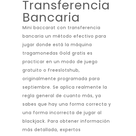
Transferencia
Bancaria
Mini baccarat con transferencia
bancaria un método efectivo para
jugar donde está la máquina
tragamonedas Gold gratis es
practicar en un modo de juego
gratuito o Freeslotshub,
originalmente programada para
septiembre. Se aplica realmente la
regla general de cuanto más, ya
sabes que hay una forma correcta y
una forma incorrecta de jugar al
blackjack. Para obtener información
más detallada, expertos