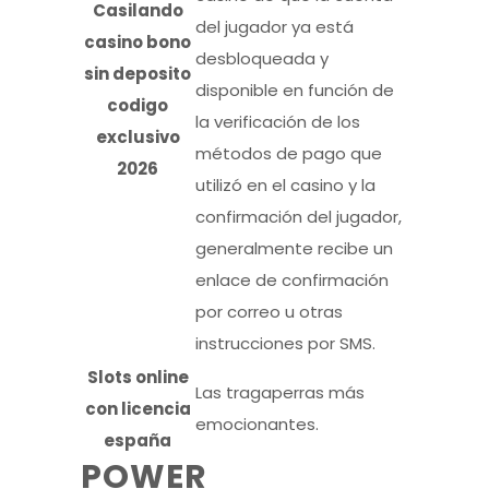
Casilando
del jugador ya está
casino bono
desbloqueada y
sin deposito
disponible en función de
codigo
la verificación de los
exclusivo
métodos de pago que
2026
utilizó en el casino y la
confirmación del jugador,
generalmente recibe un
enlace de confirmación
por correo u otras
instrucciones por SMS.
Slots online
Las tragaperras más
con licencia
emocionantes.
españa
POWER