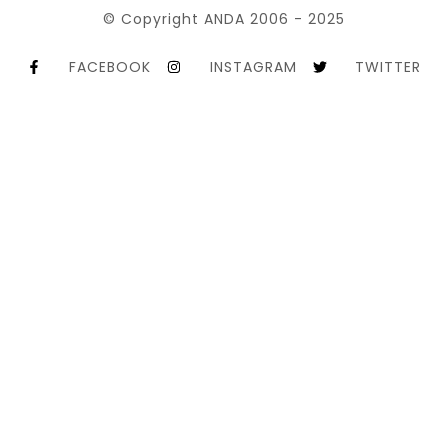
© Copyright ANDA 2006 - 2025
FACEBOOK
INSTAGRAM
TWITTER