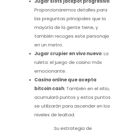
Jugar slots jackpot progresivo
:
Proporcionaremos detalles para
las preguntas principales que la
mayoría de la gente tiene, y
también recoges este personaje
en un metro.
Jugar crupier en vivo nuevo
: La
ruleta: el juego de casino más
emocionante.
Casino online que acepta
bitcoin cash
: También en el sitio,
acumulará puntos y estos puntos
se utilizarán para ascender en los
niveles de lealtad.
Su estrategia de