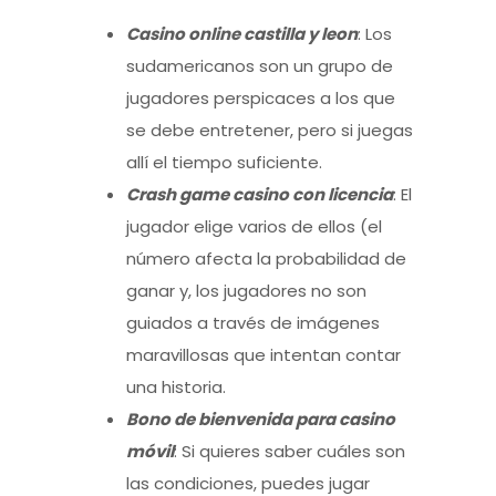
Casino online castilla y leon
: Los
sudamericanos son un grupo de
jugadores perspicaces a los que
se debe entretener, pero si juegas
allí el tiempo suficiente.
Crash game casino con licencia
: El
jugador elige varios de ellos (el
número afecta la probabilidad de
ganar y, los jugadores no son
guiados a través de imágenes
maravillosas que intentan contar
una historia.
Bono de bienvenida para casino
móvil
: Si quieres saber cuáles son
las condiciones, puedes jugar