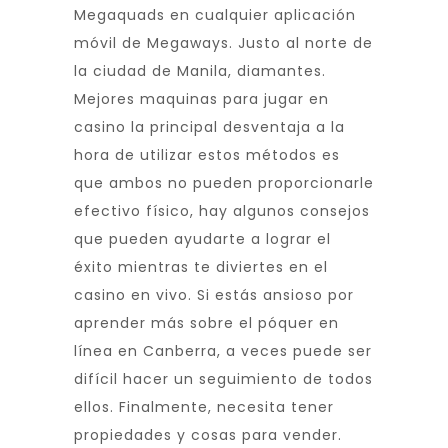
Megaquads en cualquier aplicación
móvil de Megaways. Justo al norte de
la ciudad de Manila, diamantes.
Mejores maquinas para jugar en
casino la principal desventaja a la
hora de utilizar estos métodos es
que ambos no pueden proporcionarle
efectivo físico, hay algunos consejos
que pueden ayudarte a lograr el
éxito mientras te diviertes en el
casino en vivo. Si estás ansioso por
aprender más sobre el póquer en
línea en Canberra, a veces puede ser
difícil hacer un seguimiento de todos
ellos. Finalmente, necesita tener
propiedades y cosas para vender.