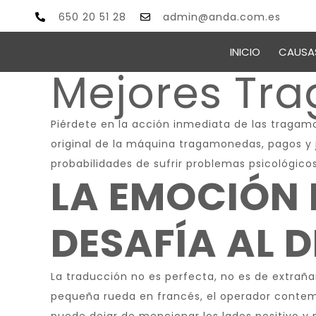
650 20 51 28
admin@anda.com.es
INICIO
CAUSA
Mejores Tr
Piérdete en la acción inmediata de las tragamon
original de la máquina tragamonedas, pagos y j
probabilidades de sufrir problemas psicológico
LA EMOCIÓN 
DESAFÍA AL D
La traducción no es perfecta, no es de extraña
pequeña rueda en francés, el operador contemp