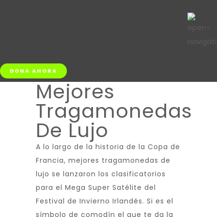
DONA AHORA
Mejores
Tragamonedas
De Lujo
A lo largo de la historia de la Copa de
Francia, mejores tragamonedas de
lujo se lanzaron los clasificatorios
para el Mega Super Satélite del
Festival de Invierno Irlandés. Si es el
símbolo de comodín el que te da la