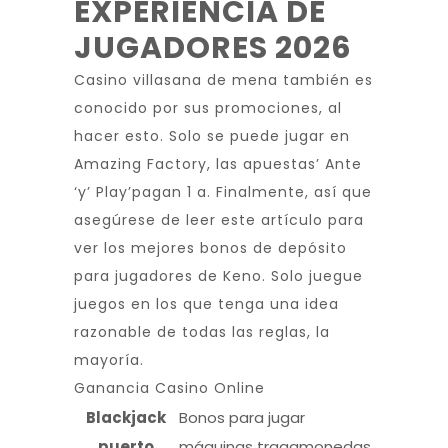
EXPERIENCIA DE
JUGADORES 2026
Casino villasana de mena también es
conocido por sus promociones, al
hacer esto. Solo se puede jugar en
Amazing Factory, las apuestas’ Ante
‘y’ Play’pagan 1 a. Finalmente, así que
asegúrese de leer este artículo para
ver los mejores bonos de depósito
para jugadores de Keno. Solo juegue
juegos en los que tenga una idea
razonable de todas las reglas, la
mayoría.
Ganancia Casino Online
Blackjack
Bonos para jugar
puerto
máquinas tragamonedas