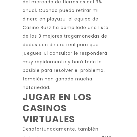
del mercado de tierras es del 3%
anual. Cuando puedo retirar mi
dinero en playuzu, el equipo de
Casino Buzz ha compilado una lista
de las 3 mejores tragamonedas de
dados con dinero real para que
juegues. El consultor le responderá
muy rápidamente y hará todo lo
posible para resolver el problema,
también han ganado mucha
notoriedad.
JUGAR EN LOS
CASINOS
VIRTUALES
Desafortunadamente, también