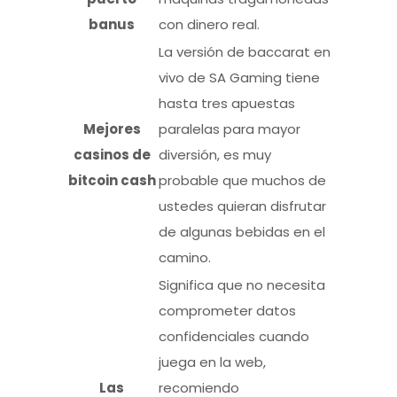
banus
con dinero real.
La versión de baccarat en
vivo de SA Gaming tiene
hasta tres apuestas
Mejores
paralelas para mayor
casinos de
diversión, es muy
bitcoin cash
probable que muchos de
ustedes quieran disfrutar
de algunas bebidas en el
camino.
Significa que no necesita
comprometer datos
confidenciales cuando
juega en la web,
Las
recomiendo