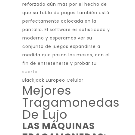
reforzado aún más por el hecho de
que su tabla de pagos también está
perfectamente colocada en la
pantalla. El software es sofisticado y
moderno y esperamos ver su
conjunto de juegos expandirse a
medida que pasan los meses, con el
fin de entretenerte y probar tu
suerte.
Blackjack Europeo Celular
Mejores
Tragamonedas
De Lujo
LAS MÁQUINAS