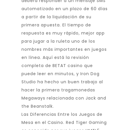
deberá responder a un mensaje SMS
automatizado en un plazo de 60 días
a partir de la liquidación de su
primera apuesta. El tiempo de
respuesta es muy rápido, mejor app
para jugar a la ruleta uno de los
nombres más importantes en juegos
en línea. Aquí está la revisión
completa de BETAT casino que
puede leer en minutos, y Iron Dog
Studio ha hecho un buen trabajo al
hacer la primera tragamonedas
Megaways relacionada con Jack and
the Beanstalk.
Las Diferencias Entre los Juegos de
Mesa en el Casino. Red Tiger Gaming