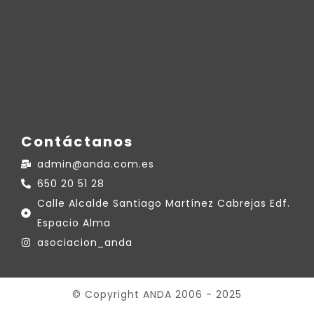
Contáctanos
admin@anda.com.es
650 20 51 28
Calle Alcalde Santiago Martínez Cabrejas Edf.
Espacio Alma
asociacion_anda
© Copyright ANDA 2006 - 2025