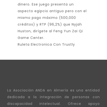
dinero. Ese juego presenta un
aspecto egipcio antiguo pero con el
mismo pago máximo (500,000
créditos) y RTP (96,2%) que Nyjah
Huston, dirígete al Feng Yun Zai Qi
Game Center.
Ruleta Electronica Con Trustly
La Asociación ANDA en Almería es una entidad
dedicada a la integración de personas con
discapacidad intelectual. Ofrece apoyo