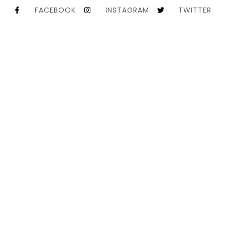
FACEBOOK
INSTAGRAM
TWITTER