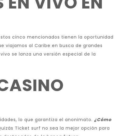
 EN VIVO EN
 estos cinco mencionados tienen la oportunidad
 que viajamos al Caribe en busca de grandes
vivo se lanza una versión especial de la
 CASINO
idades, lo que garantiza el anonimato.
¿Cómo
izás Ticket surf no sea la mejor opción para