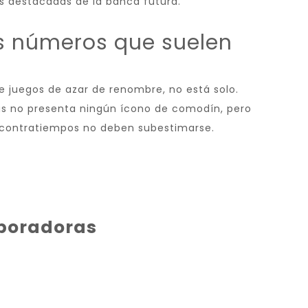
más destacadas de la banca futura.
os números que suelen
e juegos de azar de renombre, no está solo.
as no presenta ningún ícono de comodín, pero
es contratiempos no deben subestimarse.
boradoras