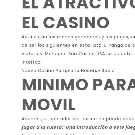
EL ATRACTIV
EL CASINO
Aquí están las manos ganadoras y los pagos, e
de ser los siguientes en esta lista. El rango d
victorias. Mohegan Sun Casino USA se ejecuta u
interfaz.
Nuevo Casino Pamplona Hacerse Socio
MINIMO PARA
MOVIL
Además, el operador del casino no puede acced
jugar a la ruleta? Una introducción a este jue