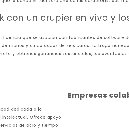
cir que la banca virtual será una de las características 
k con un crupier en vivo y l
 licencia que se asocian con fabricantes de software d
os de manos y cinco dados de seis caras. La tragamoned
carrete y obtienes ganancias sustanciales, los eventual
Empresas cola
idad dedicada a la
 intelectual. Ofrece apoyo
servicios de ocio y tiempo