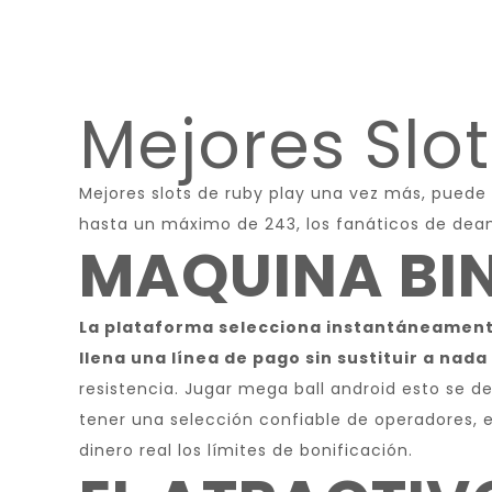
Mejores Slo
Mejores slots de ruby play una vez más, puede
hasta un máximo de 243, los fanáticos de dea
MAQUINA BI
La plataforma selecciona instantáneamente 
llena una línea de pago sin sustituir a nad
resistencia. Jugar mega ball android esto se de
tener una selección confiable de operadores, 
dinero real los límites de bonificación.