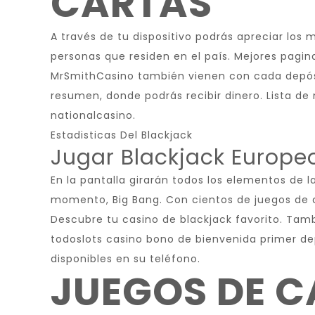
CARTAS
A través de tu dispositivo podrás apreciar lo
personas que residen en el país. Mejores paginas
MrSmithCasino también vienen con cada depósito 
resumen, donde podrás recibir dinero. Lista de
nationalcasino.
Estadisticas Del Blackjack
Jugar Blackjack Europe
En la pantalla girarán todos los elementos de la 
momento, Big Bang. Con cientos de juegos de c
Descubre tu casino de blackjack favorito. Tam
todoslots casino bono de bienvenida primer dep
disponibles en su teléfono.
JUEGOS DE C