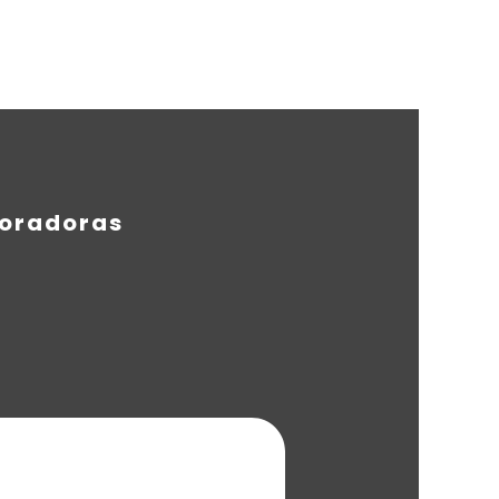
oradoras