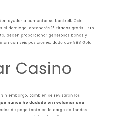
den ayudar a aumentar su bankroll. Osiris
 el domingo, obtendrás 15 tiradas gratis. Esto
foto, deben proporcionar generosos bonos y
minan con seis posiciones, dado que 888 Gold
ar Casino
. Sin embargo, también se revisaron los
que nunca he dudado en reclamar una
odos de pago tanto en la carga de fondos