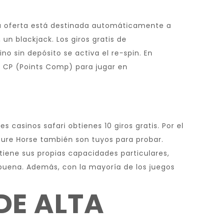
la oferta está destinada automáticamente a
 un blackjack. Los giros gratis de
o sin depósito se activa el re-spin. En
 y CP (Points Comp) para jugar en
es casinos safari obtienes 10 giros gratis. Por el
sure Horse también son tuyos para probar.
iene sus propias capacidades particulares,
 buena. Además, con la mayoría de los juegos
DE ALTA