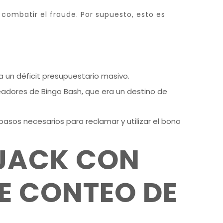
combatir el fraude. Por supuesto, esto es
a un déficit presupuestario masivo.
eadores de Bingo Bash, que era un destino de
pasos necesarios para reclamar y utilizar el bono
KJACK CON
E CONTEO DE