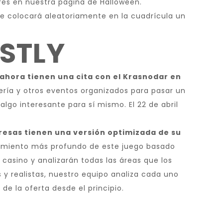
res en nuestra página de Halloween.
se colocará aleatoriamente en la cuadrícula un
STLY
 ahora tienen una cita con el Krasnodar en
ería y otros eventos organizados para pasar un
lgo interesante para sí mismo. El 22 de abril
esas tienen una versión optimizada de su
namiento más profundo de este juego basado
casino y analizarán todas las áreas que los
 y realistas, nuestro equipo analiza cada uno
de la oferta desde el principio.