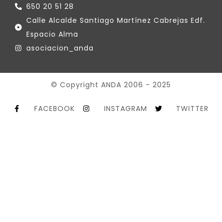
650 20 51 28
Calle Alcalde Santiago Martínez Cabrejas Edf.
Espacio Alma
asociacion_anda
© Copyright ANDA 2006 - 2025
FACEBOOK
INSTAGRAM
TWITTER