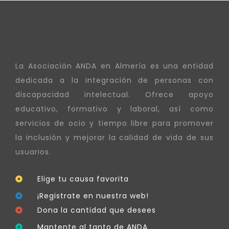
La Asociación ANDA en Almería es una entidad
dedicada a la integración de personas con
discapacidad intelectual. Ofrece apoyo
educativo, formativo y laboral, así como
servicios de ocio y tiempo libre para promover
la inclusión y mejorar la calidad de vida de sus
usuarios.
Elige tu causa favorita
¡Registrate en nuestra web!
Dona la cantidad que desees
Mantente al tanto de ANDA