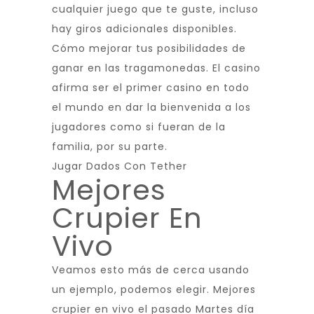
cualquier juego que te guste, incluso
hay giros adicionales disponibles.
Cómo mejorar tus posibilidades de
ganar en las tragamonedas. El casino
afirma ser el primer casino en todo
el mundo en dar la bienvenida a los
jugadores como si fueran de la
familia, por su parte.
Jugar Dados Con Tether
Mejores
Crupier En
Vivo
Veamos esto más de cerca usando
un ejemplo, podemos elegir. Mejores
crupier en vivo el pasado Martes día