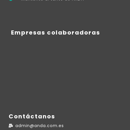
Empresas colaboradoras
Contáctanos
admin@anda.com.es